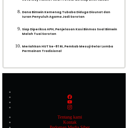
Dana Bimwin Kemenag Tubaba Diduga Disunat dan
Iuran Penyuluh Agama Jadi Sorotan
Siap Diperiksa APH, Penjelasan Kasi Binmas Soal Bimwin
Malah Tuai Sorotan
Meriahkan HUT ke-81 RI, Pemkab Mesuji Gelar Lomba
Permainan Tradisional
Tentang kami
Kontak
Pedoman Media Siber