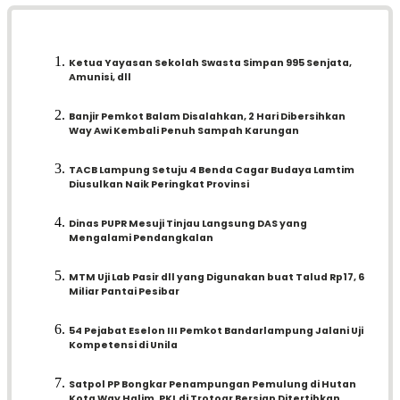
Ketua Yayasan Sekolah Swasta Simpan 995 Senjata,
Amunisi, dll
Banjir Pemkot Balam Disalahkan, 2 Hari Dibersihkan
Way Awi Kembali Penuh Sampah Karungan
TACB Lampung Setuju 4 Benda Cagar Budaya Lamtim
Diusulkan Naik Peringkat Provinsi
Dinas PUPR Mesuji Tinjau Langsung DAS yang
Mengalami Pendangkalan
MTM Uji Lab Pasir dll yang Digunakan buat Talud Rp17, 6
Miliar Pantai Pesibar
54 Pejabat Eselon III Pemkot Bandarlampung Jalani Uji
Kompetensi di Unila
Satpol PP Bongkar Penampungan Pemulung di Hutan
Kota Way Halim, PKL di Trotoar Bersiap Ditertibkan