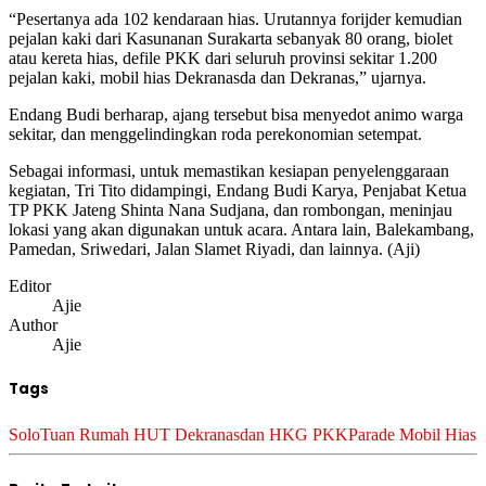
“Pesertanya ada 102 kendaraan hias. Urutannya forijder kemudian
pejalan kaki dari Kasunanan Surakarta sebanyak 80 orang, biolet
atau kereta hias, defile PKK dari seluruh provinsi sekitar 1.200
pejalan kaki, mobil hias Dekranasda dan Dekranas,” ujarnya.
Endang Budi berharap, ajang tersebut bisa menyedot animo warga
sekitar, dan menggelindingkan roda perekonomian setempat.
Sebagai informasi, untuk memastikan kesiapan penyelenggaraan
kegiatan, Tri Tito didampingi, Endang Budi Karya, Penjabat Ketua
TP PKK Jateng Shinta Nana Sudjana, dan rombongan, meninjau
lokasi yang akan digunakan untuk acara. Antara lain, Balekambang,
Pamedan, Sriwedari, Jalan Slamet Riyadi, dan lainnya. (Aji)
Editor
Ajie
Author
Ajie
Tags
Solo
Tuan Rumah HUT Dekranas
dan HKG PKK
Parade Mobil Hias