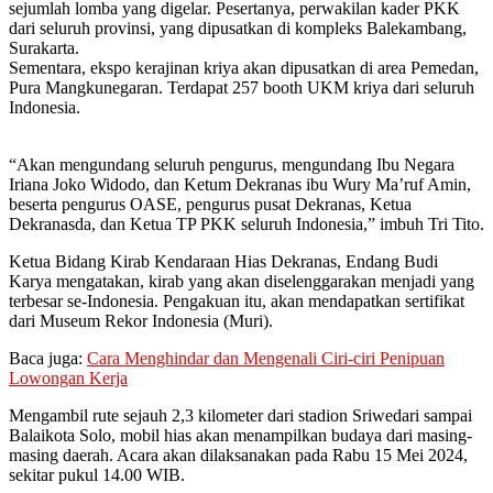
sejumlah lomba yang digelar. Pesertanya, perwakilan kader PKK
dari seluruh provinsi, yang dipusatkan di kompleks Balekambang,
Surakarta.
Sementara, ekspo kerajinan kriya akan dipusatkan di area Pemedan,
Pura Mangkunegaran. Terdapat 257 booth UKM kriya dari seluruh
Indonesia.
“Akan mengundang seluruh pengurus, mengundang Ibu Negara
Iriana Joko Widodo, dan Ketum Dekranas ibu Wury Ma’ruf Amin,
beserta pengurus OASE, pengurus pusat Dekranas, Ketua
Dekranasda, dan Ketua TP PKK seluruh Indonesia,” imbuh Tri Tito.
Ketua Bidang Kirab Kendaraan Hias Dekranas, Endang Budi
Karya mengatakan, kirab yang akan diselenggarakan menjadi yang
terbesar se-Indonesia. Pengakuan itu, akan mendapatkan sertifikat
dari Museum Rekor Indonesia (Muri).
Baca juga:
Cara Menghindar dan Mengenali Ciri-ciri Penipuan
Lowongan Kerja
Mengambil rute sejauh 2,3 kilometer dari stadion Sriwedari sampai
Balaikota Solo, mobil hias akan menampilkan budaya dari masing-
masing daerah. Acara akan dilaksanakan pada Rabu 15 Mei 2024,
sekitar pukul 14.00 WIB.