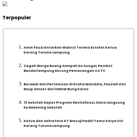
Terpopuler
Amin Fauzi Antarkan Wahrul Terima Estafet Ketua
Karang Taruna Lampung
Cegah Warga Buang Sampah ke Sungai, Pemkot
Bandarlampung Dorong Pemasangan CCTV
Berawal dari Pertemuan di Graha Mandala, Fauziah Kini
Raup Omzet dari UMKM Bung Karno
13 Sekolah Dapat Program Revitalisasi, Dana Langsung
ke Rekening Sekolah
Ketua dan Sekretaris KT Mesuji Hadiri Temu Karya VIII
Karang Taruna Lampung