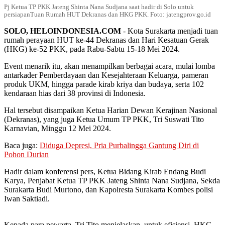
Pj Ketua TP PKK Jateng Shinta Nana Sudjana saat hadir di Solo untuk
persiapanTuan Rumah HUT Dekranas dan HKG PKK. Foto: jatengprov.go.id
SOLO, HELOINDONESIA.COM
- Kota Surakarta menjadi tuan
rumah perayaan HUT ke-44 Dekranas dan Hari Kesatuan Gerak
(HKG) ke-52 PKK, pada Rabu-Sabtu 15-18 Mei 2024.
Event menarik itu, akan menampilkan berbagai acara, mulai lomba
antarkader Pemberdayaan dan Kesejahteraan Keluarga, pameran
produk UKM, hingga parade kirab kriya dan budaya, serta 102
kendaraan hias dari 38 provinsi di Indonesia.
Hal tersebut disampaikan Ketua Harian Dewan Kerajinan Nasional
(Dekranas), yang juga Ketua Umum TP PKK, Tri Suswati Tito
Karnavian, Minggu 12 Mei 2024.
Baca juga:
Diduga Depresi, Pria Purbalingga Gantung Diri di
Pohon Durian
Hadir dalam konferensi pers, Ketua Bidang Kirab Endang Budi
Karya, Penjabat Ketua TP PKK Jateng Shinta Nana Sudjana, Sekda
Surakarta Budi Murtono, dan Kapolresta Surakarta Kombes polisi
Iwan Saktiadi.
Kepada para pewarta, Tri Tito menjelaskan, untuk efisiensi, HKG