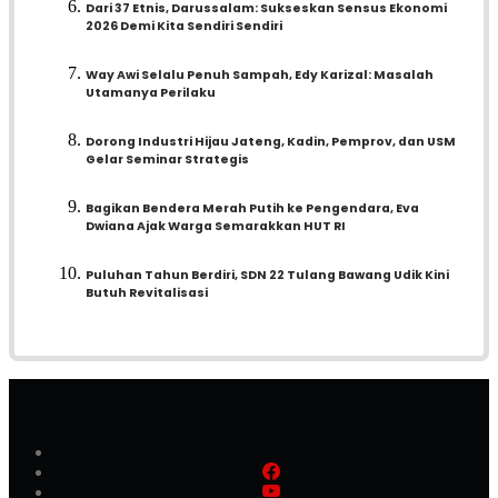
Dari 37 Etnis, Darussalam: Sukseskan Sensus Ekonomi
2026 Demi Kita Sendiri Sendiri
Way Awi Selalu Penuh Sampah, Edy Karizal: Masalah
Utamanya Perilaku
Dorong Industri Hijau Jateng, Kadin, Pemprov, dan USM
Gelar Seminar Strategis
Bagikan Bendera Merah Putih ke Pengendara, Eva
Dwiana Ajak Warga Semarakkan HUT RI
Puluhan Tahun Berdiri, SDN 22 Tulang Bawang Udik Kini
Butuh Revitalisasi