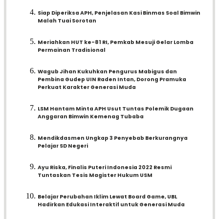
Siap Diperiksa APH, Penjelasan Kasi Binmas Soal Bimwin
Malah Tuai Sorotan
Meriahkan HUT ke-81 RI, Pemkab Mesuji Gelar Lomba
Permainan Tradisional
Wagub Jihan Kukuhkan Pengurus Mabigus dan
Pembina Gudep UIN Raden Intan, Dorong Pramuka
Perkuat Karakter Generasi Muda
LSM Hantam Minta APH Usut Tuntas Polemik Dugaan
Anggaran Bimwin Kemenag Tubaba
Mendikdasmen Ungkap 3 Penyebab Berkurangnya
Pelajar SD Negeri
Ayu Riska, Finalis Puteri Indonesia 2022 Resmi
Tuntaskan Tesis Magister Hukum USM
Belajar Perubahan Iklim Lewat Board Game, UBL
Hadirkan Edukasi Interaktif untuk Generasi Muda