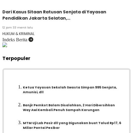
Dari Kasus Sitaan Ratusan Senjata di Yayasan
Pendidikan Jakarta Selatan,…
12 jam 33 menit lalu
HUKUM & KRIMINAL
Indeks Berita
Terpopuler
Ketua Yayasan Sekolah Swasta Simpan 995 Senjata,
Amunisi, dll
Banjir Pemkot Balam Disalahkan, 2 Hari Dibersihkan
Way Awi Kembali Penuh Sampah Karungan
MTM Uji Lab Pasir dll yang Digunakan buat Talud Rp17, 6
Miliar Pantai Pesibar