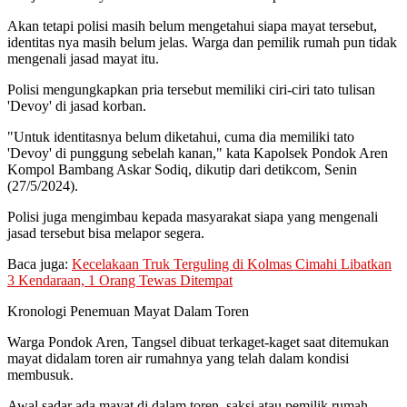
Akan tetapi polisi masih belum mengetahui siapa mayat tersebut,
identitas nya masih belum jelas. Warga dan pemilik rumah pun tidak
mengenali jasad mayat itu.
Polisi mengungkapkan pria tersebut memiliki ciri-ciri tato tulisan
'Devoy' di jasad korban.
"Untuk identitasnya belum diketahui, cuma dia memiliki tato
'Devoy' di punggung sebelah kanan," kata Kapolsek Pondok Aren
Kompol Bambang Askar Sodiq, dikutip dari detikcom, Senin
(27/5/2024).
Polisi juga mengimbau kepada masyarakat siapa yang mengenali
jasad tersebut bisa melapor segera.
Baca juga:
Kecelakaan Truk Terguling di Kolmas Cimahi Libatkan
3 Kendaraan, 1 Orang Tewas Ditempat
Kronologi Penemuan Mayat Dalam Toren
Warga Pondok Aren, Tangsel dibuat terkaget-kaget saat ditemukan
mayat didalam toren air rumahnya yang telah dalam kondisi
membusuk.
Awal sadar ada mayat di dalam toren, saksi atau pemilik rumah