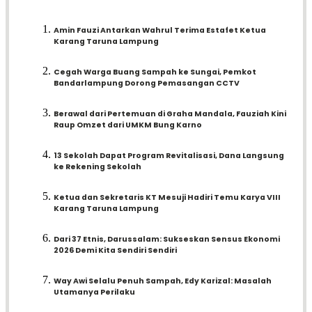
Amin Fauzi Antarkan Wahrul Terima Estafet Ketua
Karang Taruna Lampung
Cegah Warga Buang Sampah ke Sungai, Pemkot
Bandarlampung Dorong Pemasangan CCTV
Berawal dari Pertemuan di Graha Mandala, Fauziah Kini
Raup Omzet dari UMKM Bung Karno
13 Sekolah Dapat Program Revitalisasi, Dana Langsung
ke Rekening Sekolah
Ketua dan Sekretaris KT Mesuji Hadiri Temu Karya VIII
Karang Taruna Lampung
Dari 37 Etnis, Darussalam: Sukseskan Sensus Ekonomi
2026 Demi Kita Sendiri Sendiri
Way Awi Selalu Penuh Sampah, Edy Karizal: Masalah
Utamanya Perilaku