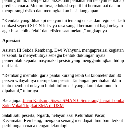
penting untuk memperkuat akses dan pemahaman nelayan terhadap
prediksi cuaca. Menurutnya, edukasi seperti ini bermanfaat dalam
mengurangi risiko dan meningkatkan hasil tangkapan.
“Kendala yang dihadapi nelayan ini tentang cuaca dan regulasi. Jadi
edukasi seperti SLCN ini saya rasa sangat bermanfaat bagi nelayan
agar bisa lebih efektif dan efisien saat melaut,” ungkapnya.
Apresiasi
Asisten III Sekda Rembang, Dwi Wahyuni, mengapresiasi kegiatan
tersebut. Ia menyebutnya sebagai bentuk dukungan nyata
pemerintah kepada masyarakat pesisir yang menggantungkan hidup
dari laut.
“Rembang memiliki garis pantai kurang lebih 63 kilometer dan 30
persen wilayahnya merupakan pesisir. Tantangan perubahan iklim
tentu membuat nelayan butuh informasi yang akurat dan mudah
dipahami,” tuturnya.
Baca juga:
Jihan Kaitsum, Siswa SMAN 6 Semarang Juarai Lomba
Solo Vokal Tingkat SMA di USM
Salah satu peserta, Ngardi, nelayan asal Kelurahan Pacar,
Kecamatan Rembang, mengaku senang mendapat ilmu baru terkait
perhitungan cuaca dengan teknologi.