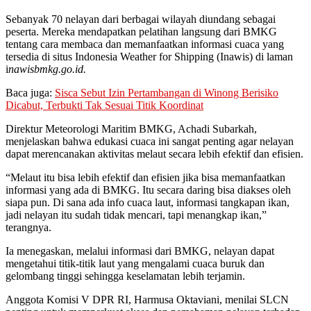
Sebanyak 70 nelayan dari berbagai wilayah diundang sebagai
peserta. Mereka mendapatkan pelatihan langsung dari BMKG
tentang cara membaca dan memanfaatkan informasi cuaca yang
tersedia di situs Indonesia Weather for Shipping (Inawis) di laman
i
nawisbmkg.go.id.
Baca juga:
Sisca Sebut Izin Pertambangan di Winong Berisiko
Dicabut, Terbukti Tak Sesuai Titik Koordinat
Direktur Meteorologi Maritim BMKG, Achadi Subarkah,
menjelaskan bahwa edukasi cuaca ini sangat penting agar nelayan
dapat merencanakan aktivitas melaut secara lebih efektif dan efisien.
“Melaut itu bisa lebih efektif dan efisien jika bisa memanfaatkan
informasi yang ada di BMKG. Itu secara daring bisa diakses oleh
siapa pun. Di sana ada info cuaca laut, informasi tangkapan ikan,
jadi nelayan itu sudah tidak mencari, tapi menangkap ikan,”
terangnya.
Ia menegaskan, melalui informasi dari BMKG, nelayan dapat
mengetahui titik-titik laut yang mengalami cuaca buruk dan
gelombang tinggi sehingga keselamatan lebih terjamin.
Anggota Komisi V DPR RI, Harmusa Oktaviani, menilai SLCN