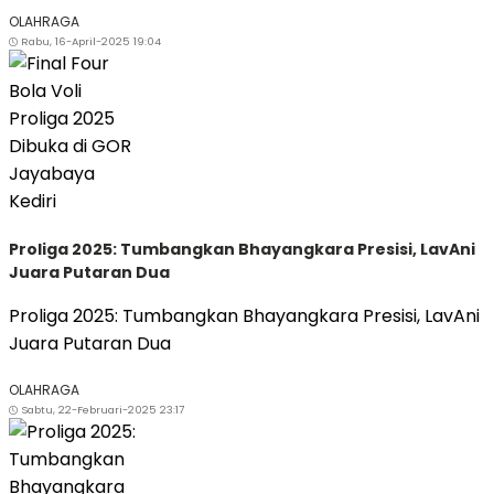
OLAHRAGA
Rabu, 16-April-2025 19:04
Proliga 2025: Tumbangkan Bhayangkara Presisi, LavAni
Juara Putaran Dua
Proliga 2025: Tumbangkan Bhayangkara Presisi, LavAni
Juara Putaran Dua
OLAHRAGA
Sabtu, 22-Februari-2025 23:17