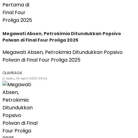
Megawati Absen, Petrokimia Ditundukkan Popsivo
Polwan di Final Four Proliga 2025
Megawati Absen, Petrokimia Ditundukkan Popsivo
Polwan di Final Four Proliga 2025
OLAHRAGA
Sabtu, 19-April-2025 09:04