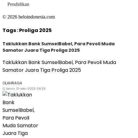
Pendidikan
© 2026 heloindonesia.com
Tags :
Proliga 2025
Taklukkan Bank SumselBabel, Para Pevoli Muda
Samator Juara Tiga Proliga 2025
Taklukkan Bank SumselBabel, Para Pevoli Muda
Samator Juara Tiga Proliga 2025
OLAHRAGA
Senin, 12-Mei-2025 08:39