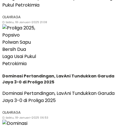
Pukul Petrokimia
OLAHRAGA
Sabtu, 18-Januari-2025 21:08
Dominasi Pertandingan, LavAni Tundukkan Garuda
Jaya 3-0 di Proliga 2025
Dominasi Pertandingan, LavAni Tundukkan Garuda
Jaya 3-0 di Proliga 2025
OLAHRAGA
Sabtu, 18-Januari-2025 06:53