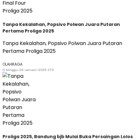
Tanpa Kekalahan, Popsivo Polwan Juara Putaran
Pertama Proliga 2025
Tanpa Kekalahan, Popsivo Polwan Juara Putaran
Pertama Proliga 2025
OLAHRAGA
Minggu, 26-Januari-2025 07:11
Proliga 2025, Bandung bjb Mulai Buka Persaingan Lolos