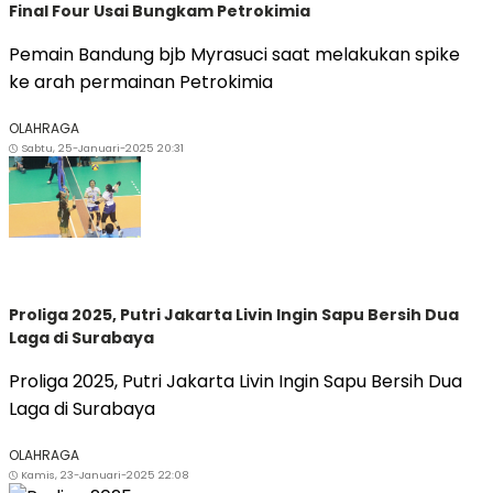
Final Four Usai Bungkam Petrokimia
Pemain Bandung bjb Myrasuci saat melakukan spike
ke arah permainan Petrokimia
OLAHRAGA
Sabtu, 25-Januari-2025 20:31
Proliga 2025, Putri Jakarta Livin Ingin Sapu Bersih Dua
Laga di Surabaya
Proliga 2025, Putri Jakarta Livin Ingin Sapu Bersih Dua
Laga di Surabaya
OLAHRAGA
Kamis, 23-Januari-2025 22:08