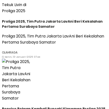
Proliga 2025, Tim Putra Jakarta LavAni Beri Kekalahan
Pertama Surabaya Samator
Proliga 2025, Tim Putra Jakarta LavAni Beri Kekalahan
Pertama Surabaya Samator
OLAHRAGA
Senin, 13-Januari-2025 07:44
Popsivo Polwan Kembali Puncaki Klasemen Proliga 2025