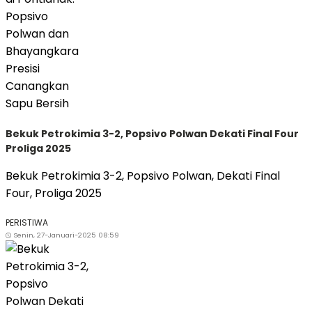
Bekuk Petrokimia 3-2, Popsivo Polwan Dekati Final Four
Proliga 2025
Bekuk Petrokimia 3-2, Popsivo Polwan, Dekati Final
Four, Proliga 2025
PERISTIWA
Senin, 27-Januari-2025 08:59