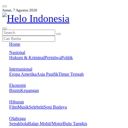
Jumat, 7 Agustus 2026
Home
Nasional
Hukum & Kriminal
Peristiwa
Politik
Internasional
Eropa Amerika
Asia Pasifik
Timur Tengah
Ekonomi
Bisnis
Keuangan
Hiburan
Film
Musik
Selebriti
Seni Budaya
Olahraga
Sepakbola
Balap Mobil/Motor
Bulu Tangkis