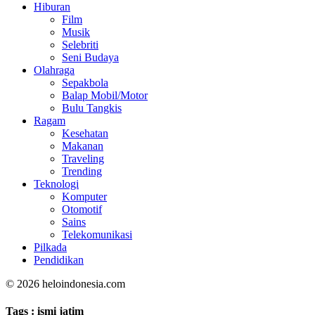
Hiburan
Film
Musik
Selebriti
Seni Budaya
Olahraga
Sepakbola
Balap Mobil/Motor
Bulu Tangkis
Ragam
Kesehatan
Makanan
Traveling
Trending
Teknologi
Komputer
Otomotif
Sains
Telekomunikasi
Pilkada
Pendidikan
© 2026 heloindonesia.com
Tags :
ismi jatim