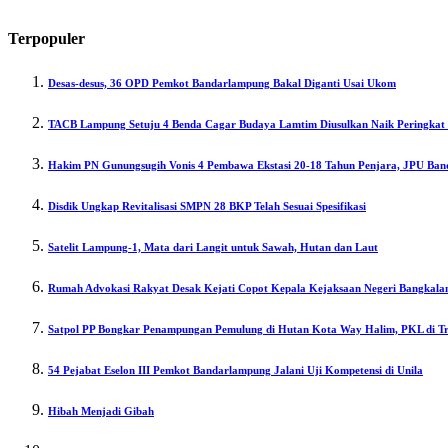
Terpopuler
Desas-desus, 36 OPD Pemkot Bandarlampung Bakal Diganti Usai Ukom
TACB Lampung Setuju 4 Benda Cagar Budaya Lamtim Diusulkan Naik Peringkat 
Hakim PN Gunungsugih Vonis 4 Pembawa Ekstasi 20-18 Tahun Penjara, JPU Ban
Disdik Ungkap Revitalisasi SMPN 28 BKP Telah Sesuai Spesifikasi
Satelit Lampung-1, Mata dari Langit untuk Sawah, Hutan dan Laut
Rumah Advokasi Rakyat Desak Kejati Copot Kepala Kejaksaan Negeri Bangkala
Satpol PP Bongkar Penampungan Pemulung di Hutan Kota Way Halim, PKL di Tro
54 Pejabat Eselon III Pemkot Bandarlampung Jalani Uji Kompetensi di Unila
Hibah Menjadi Gibah