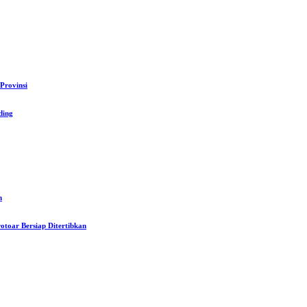
Provinsi
ding
n
toar Bersiap Ditertibkan