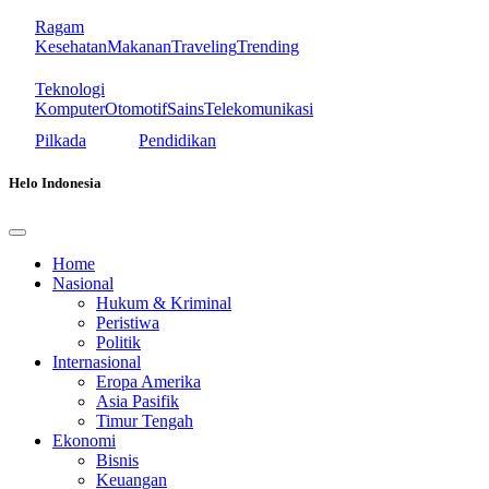
Ragam
Kesehatan
Makanan
Traveling
Trending
Teknologi
Komputer
Otomotif
Sains
Telekomunikasi
Pilkada
Pendidikan
Helo Indonesia
Home
Nasional
Hukum & Kriminal
Peristiwa
Politik
Internasional
Eropa Amerika
Asia Pasifik
Timur Tengah
Ekonomi
Bisnis
Keuangan