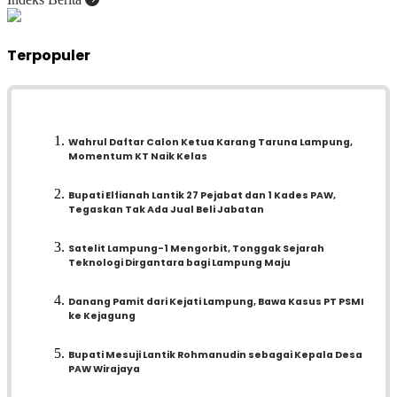
Terpopuler
Wahrul Daftar Calon Ketua Karang Taruna Lampung,
Momentum KT Naik Kelas
Bupati Elfianah Lantik 27 Pejabat dan 1 Kades PAW,
Tegaskan Tak Ada Jual Beli Jabatan
Satelit Lampung-1 Mengorbit, Tonggak Sejarah
Teknologi Dirgantara bagi Lampung Maju
Danang Pamit dari Kejati Lampung, Bawa Kasus PT PSMI
ke Kejagung
Bupati Mesuji Lantik Rohmanudin sebagai Kepala Desa
PAW Wirajaya