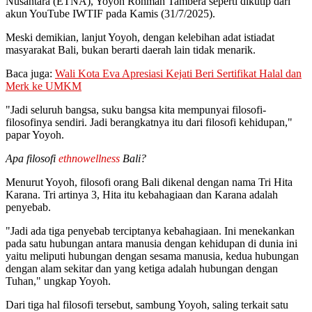
Nusantara (ETNA), Yoyoh Rohmah Tambera seperti dikutip dari
akun YouTube IWTIF pada Kamis (31/7/2025).
Meski demikian, lanjut Yoyoh, dengan kelebihan adat istiadat
masyarakat Bali, bukan berarti daerah lain tidak menarik.
Baca juga:
Wali Kota Eva Apresiasi Kejati Beri Sertifikat Halal dan
Merk ke UMKM
"Jadi seluruh bangsa, suku bangsa kita mempunyai filosofi-
filosofinya sendiri. Jadi berangkatnya itu dari filosofi kehidupan,"
papar Yoyoh.
Apa filosofi
ethnowellness
Bali?
Menurut Yoyoh, filosofi orang Bali dikenal dengan nama Tri Hita
Karana. Tri artinya 3, Hita itu kebahagiaan dan Karana adalah
penyebab.
"Jadi ada tiga penyebab terciptanya kebahagiaan. Ini menekankan
pada satu hubungan antara manusia dengan kehidupan di dunia ini
yaitu meliputi hubungan dengan sesama manusia, kedua hubungan
dengan alam sekitar dan yang ketiga adalah hubungan dengan
Tuhan," ungkap Yoyoh.
Dari tiga hal filosofi tersebut, sambung Yoyoh, saling terkait satu