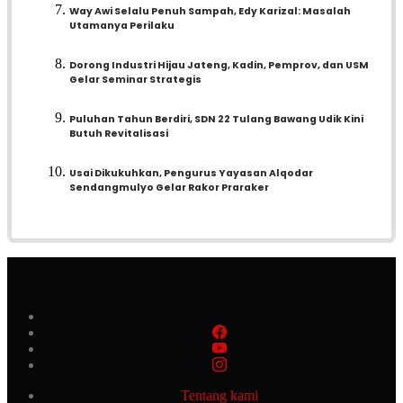
Way Awi Selalu Penuh Sampah, Edy Karizal: Masalah
Utamanya Perilaku
Dorong Industri Hijau Jateng, Kadin, Pemprov, dan USM
Gelar Seminar Strategis
Puluhan Tahun Berdiri, SDN 22 Tulang Bawang Udik Kini
Butuh Revitalisasi
Usai Dikukuhkan, Pengurus Yayasan Alqodar
Sendangmulyo Gelar Rakor Praraker
Tentang kami