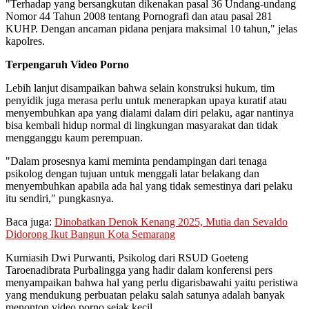
"Terhadap yang bersangkutan dikenakan pasal 36 Undang-undang
Nomor 44 Tahun 2008 tentang Pornografi dan atau pasal 281
KUHP. Dengan ancaman pidana penjara maksimal 10 tahun," jelas
kapolres.
Terpengaruh Video Porno
Lebih lanjut disampaikan bahwa selain konstruksi hukum, tim
penyidik juga merasa perlu untuk menerapkan upaya kuratif atau
menyembuhkan apa yang dialami dalam diri pelaku, agar nantinya
bisa kembali hidup normal di lingkungan masyarakat dan tidak
mengganggu kaum perempuan.
"Dalam prosesnya kami meminta pendampingan dari tenaga
psikolog dengan tujuan untuk menggali latar belakang dan
menyembuhkan apabila ada hal yang tidak semestinya dari pelaku
itu sendiri," pungkasnya.
Baca juga:
Dinobatkan Denok Kenang 2025, Mutia dan Sevaldo
Didorong Ikut Bangun Kota Semarang
Kurniasih Dwi Purwanti, Psikolog dari RSUD Goeteng
Taroenadibrata Purbalingga yang hadir dalam konferensi pers
menyampaikan bahwa hal yang perlu digarisbawahi yaitu peristiwa
yang mendukung perbuatan pelaku salah satunya adalah banyak
menonton video porno sejak kecil.