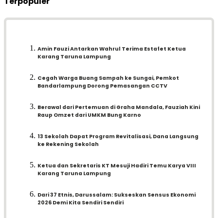
Terpopuler
Amin Fauzi Antarkan Wahrul Terima Estafet Ketua
Karang Taruna Lampung
Cegah Warga Buang Sampah ke Sungai, Pemkot
Bandarlampung Dorong Pemasangan CCTV
Berawal dari Pertemuan di Graha Mandala, Fauziah Kini
Raup Omzet dari UMKM Bung Karno
13 Sekolah Dapat Program Revitalisasi, Dana Langsung
ke Rekening Sekolah
Ketua dan Sekretaris KT Mesuji Hadiri Temu Karya VIII
Karang Taruna Lampung
Dari 37 Etnis, Darussalam: Sukseskan Sensus Ekonomi
2026 Demi Kita Sendiri Sendiri