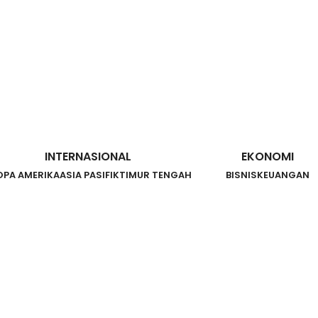
INTERNASIONAL
EKONOMI
OPA AMERIKA
ASIA PASIFIK
TIMUR TENGAH
BISNIS
KEUANGAN