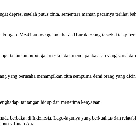
at depresi setelah putus cinta, sementara mantan pacarnya terlihat bah
bungan. Meskipun mengalami hal-hal buruk, orang tersebut tetap berba
 mempertahankan hubungan meski tidak mendapat balasan yang sama dar
g yang berusaha menampilkan citra sempurna demi orang yang dicintai
enghadapi tantangan hidup dan menerima kenyataan.
uda berbakat di Indonesia. Lagu-lagunya yang berkualitas dan relatab
 musik Tanah Air.