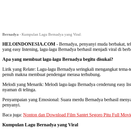
Bernadya
-
Kumpulan Lagu Bernadya yang Viral:
HELOINDONESIA.COM
- Bernadya, penyanyi muda berbakat, tel
yang easy listening, lagu-lagu Bernadya berhasil menjadi viral di ber
Apa yang membuat lagu-lagu Bernadya begitu disukai?
Lirik yang Relate: Lagu-lagu Bernadya seringkali mengangkat tema-tem
penuh makna membuat pendengar merasa terhubung.
Melodi yang Menarik: Melodi lagu-lagu Bernadya cenderung easy lis
nyaman di telinga.
Penyampaian yang Emosional: Suara merdu Bernadya berhasil menyam
penyanyi.
Baca juga:
Nonton dan Download Film Santet Segoro Pitu Full Movi
Kumpulan Lagu Bernadya yang Viral