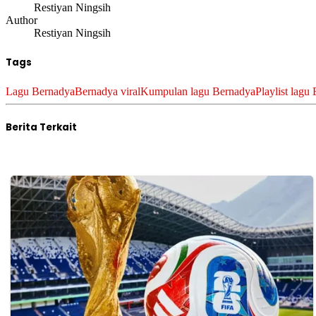
Restiyan Ningsih
Author
Restiyan Ningsih
Tags
Lagu Bernadya
Bernadya viral
Kumpulan lagu Bernadya
Playlist lagu
Berita Terkait