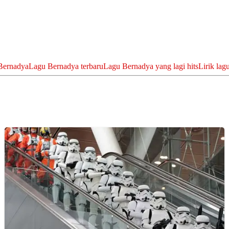
 Bernadya
Lagu Bernadya terbaru
Lagu Bernadya yang lagi hits
Lirik la