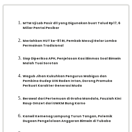
MTM Uji Lab Pasir dll yang Digunakan buat Talud Rp17, 6
Miliar Pantai Pesibar
Meriahkan HUT ke-81 RI, Pemkab Mesuji Gelar Lomba
Permainan Tradisional
Siap Diperiksa APH, Penjelasan Kasi Binmas Soal Bimwin
Malah Tuai Sorotan
Wagub Jihan Kukuhkan Pengurus Mabigus dan
Pembina Gudep UIN Raden Intan, Dorong Pramuka
Perkuat Karakter Generasi Muda
Berawal dari Pertemuan di Graha Mandala, Fauziah Kini
Raup Omzet dari UMKM Bung Karno
Kanwil Kemenag Lampung Turun Tangan, Polemik
Dugaan Pengelolaan Anggaran Bimwin di Tubaba