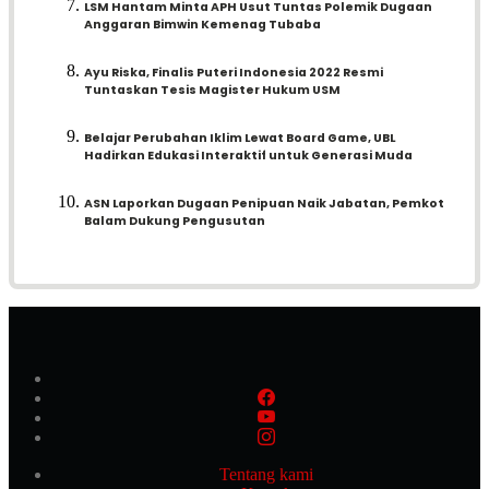
LSM Hantam Minta APH Usut Tuntas Polemik Dugaan
Anggaran Bimwin Kemenag Tubaba
Ayu Riska, Finalis Puteri Indonesia 2022 Resmi
Tuntaskan Tesis Magister Hukum USM
Belajar Perubahan Iklim Lewat Board Game, UBL
Hadirkan Edukasi Interaktif untuk Generasi Muda
ASN Laporkan Dugaan Penipuan Naik Jabatan, Pemkot
Balam Dukung Pengusutan
Tentang kami