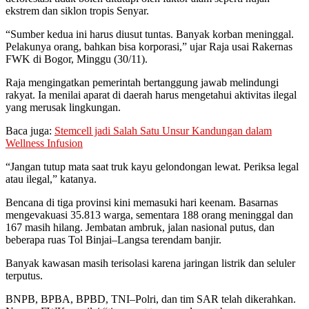
ekstrem dan siklon tropis Senyar.
“Sumber kedua ini harus diusut tuntas. Banyak korban meninggal.
Pelakunya orang, bahkan bisa korporasi,” ujar Raja usai Rakernas
FWK di Bogor, Minggu (30/11).
Raja mengingatkan pemerintah bertanggung jawab melindungi
rakyat. Ia menilai aparat di daerah harus mengetahui aktivitas ilegal
yang merusak lingkungan.
Baca juga:
Stemcell jadi Salah Satu Unsur Kandungan dalam
Wellness Infusion
“Jangan tutup mata saat truk kayu gelondongan lewat. Periksa legal
atau ilegal,” katanya.
Bencana di tiga provinsi kini memasuki hari keenam. Basarnas
mengevakuasi 35.813 warga, sementara 188 orang meninggal dan
167 masih hilang. Jembatan ambruk, jalan nasional putus, dan
beberapa ruas Tol Binjai–Langsa terendam banjir.
Banyak kawasan masih terisolasi karena jaringan listrik dan seluler
terputus.
BNPB, BPBA, BPBD, TNI–Polri, dan tim SAR telah dikerahkan.