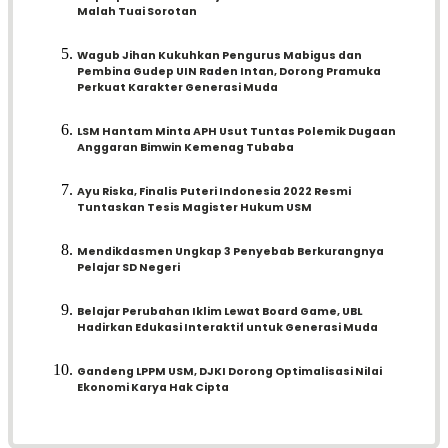
Malah Tuai Sorotan
Wagub Jihan Kukuhkan Pengurus Mabigus dan
Pembina Gudep UIN Raden Intan, Dorong Pramuka
Perkuat Karakter Generasi Muda
LSM Hantam Minta APH Usut Tuntas Polemik Dugaan
Anggaran Bimwin Kemenag Tubaba
Ayu Riska, Finalis Puteri Indonesia 2022 Resmi
Tuntaskan Tesis Magister Hukum USM
Mendikdasmen Ungkap 3 Penyebab Berkurangnya
Pelajar SD Negeri
Belajar Perubahan Iklim Lewat Board Game, UBL
Hadirkan Edukasi Interaktif untuk Generasi Muda
Gandeng LPPM USM, DJKI Dorong Optimalisasi Nilai
Ekonomi Karya Hak Cipta