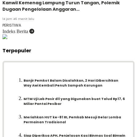
Kanwil Kemenag Lampung Turun Tangan, Polemik
Dugaan Pengelolaan Anggaran…
14 jam 46 menit lalu
PERISTIWA
Indeks Berita
Terpopuler
Banjir Pemkot Balam Disalahkan, 2 Hari Dibersihkan
Way Awi Kembali Penuh Sampah Karungan
MTM Uji Lab Pasir dll yang Digunakan buat Talud Rp17, 6
Miliar Pantai Pesibar
Meriahkan HUT ke-81 RI, Pemkab Mesuji Gelar Lomba
Permainan Tradisional
Siap Diperiksa APH, Penjelasan Kasi Binmas Soal Bimwin