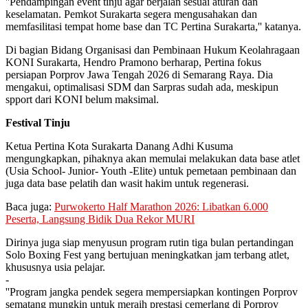
''Pendampingan event tinju agar berjalan sesuai aturan dan
keselamatan. Pemkot Surakarta segera mengusahakan dan
memfasilitasi tempat home base dan TC Pertina Surakarta,'' katanya.
Di bagian Bidang Organisasi dan Pembinaan Hukum Keolahragaan
KONI Surakarta, Hendro Pramono berharap, Pertina fokus
persiapan Porprov Jawa Tengah 2026 di Semarang Raya. Dia
mengakui, optimalisasi SDM dan Sarpras sudah ada, meskipun
spport dari KONI belum maksimal.
Festival Tinju
Ketua Pertina Kota Surakarta Danang Adhi Kusuma
mengungkapkan, pihaknya akan memulai melakukan data base atlet
(Usia School- Junior- Youth -Elite) untuk pemetaan pembinaan dan
juga data base pelatih dan wasit hakim untuk regenerasi.
Baca juga:
Purwokerto Half Marathon 2026: Libatkan 6.000
Peserta, Langsung Bidik Dua Rekor MURI
Dirinya juga siap menyusun program rutin tiga bulan pertandingan
Solo Boxing Fest yang bertujuan meningkatkan jam terbang atlet,
khususnya usia pelajar.
-
''Program jangka pendek segera mempersiapkan kontingen Porprov
sematang mungkin untuk meraih prestasi cemerlang di Porprov