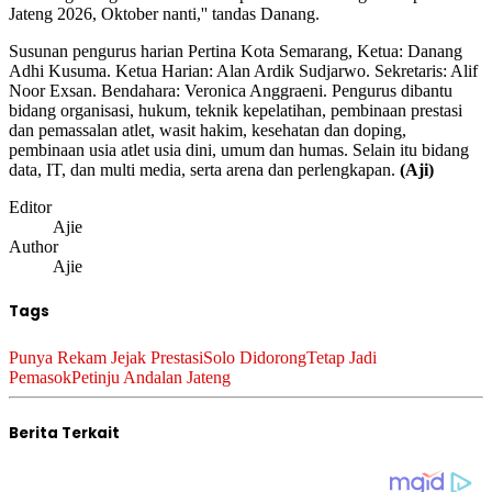
Jateng 2026, Oktober nanti,'' tandas Danang.
Susunan pengurus harian Pertina Kota Semarang, Ketua: Danang
Adhi Kusuma. Ketua Harian: Alan Ardik Sudjarwo. Sekretaris: Alif
Noor Exsan. Bendahara: Veronica Anggraeni. Pengurus dibantu
bidang organisasi, hukum, teknik kepelatihan, pembinaan prestasi
dan pemassalan atlet, wasit hakim, kesehatan dan doping,
pembinaan usia atlet usia dini, umum dan humas. Selain itu bidang
data, IT, dan multi media, serta arena dan perlengkapan.
(Aji)
Editor
Ajie
Author
Ajie
Tags
Punya Rekam Jejak Prestasi
Solo Didorong
Tetap Jadi
Pemasok
Petinju Andalan Jateng
Berita Terkait