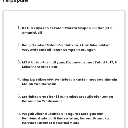
Terpopuler
Ketua Yayasan Sekolah Swasta Simpan 995 Senjata,
Amunisi, dll
Banjir Pemkot Balam Disalahkan, 2 Hari Dibersihkan
Way Awi Kembali Penuh Sampah Karungan
MTM Uji Lab Pasir dll yang Digunakan buat Talud Rp17, 6
Miliar Pantai Pesibar
Siap Diperiksa APH, Penjelasan Kasi Binmas Soal Bimwin
Malah Tuai Sorotan
Meriahkan HUT ke-81 RI, Pemkab Mesuji Gelar Lomba
Permainan Tradisional
Wagub Jihan Kukuhkan Pengurus Mabigus dan
Pembina Gudep UIN Raden Intan, Dorong Pramuka
Perkuat Karakter Generasi Muda