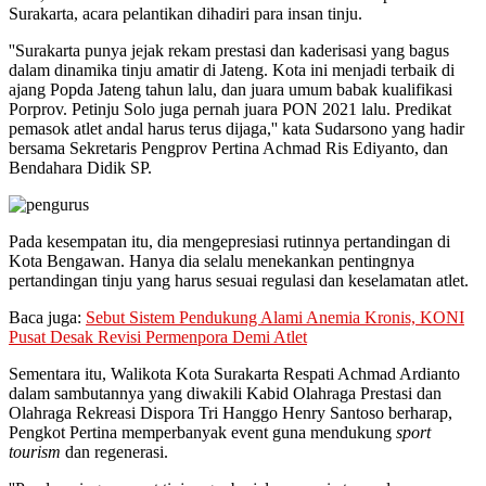
Surakarta, acara pelantikan dihadiri para insan tinju.
''Surakarta punya jejak rekam prestasi dan kaderisasi yang bagus
dalam dinamika tinju amatir di Jateng. Kota ini menjadi terbaik di
ajang Popda Jateng tahun lalu, dan juara umum babak kualifikasi
Porprov. Petinju Solo juga pernah juara PON 2021 lalu. Predikat
pemasok atlet andal harus terus dijaga,'' kata Sudarsono yang hadir
bersama Sekretaris Pengprov Pertina Achmad Ris Ediyanto, dan
Bendahara Didik SP.
Pada kesempatan itu, dia mengepresiasi rutinnya pertandingan di
Kota Bengawan. Hanya dia selalu menekankan pentingnya
pertandingan tinju yang harus sesuai regulasi dan keselamatan atlet.
Baca juga:
Sebut Sistem Pendukung Alami Anemia Kronis, KONI
Pusat Desak Revisi Permenpora Demi Atlet
Sementara itu, Walikota Kota Surakarta Respati Achmad Ardianto
dalam sambutannya yang diwakili Kabid Olahraga Prestasi dan
Olahraga Rekreasi Dispora Tri Hanggo Henry Santoso berharap,
Pengkot Pertina memperbanyak event guna mendukung
sport
tourism
dan regenerasi.