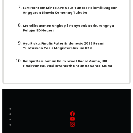
LSM Hantam Minta APH Usut Tuntas Polemik Dugaan
Anggaran Bimwin Kemenag Tubaba
Mendikdasmen Ungkap 3 Penyebab Berkurangnya
Pelajar SD Negeri
Ayu Riska, Finalis Puteri Indonesia 2022 Resmi
Tuntaskan Tesis Magister Hukum USM
Belajar Perubahan Iklim Lewat Board Game, UBL
Hadirkan Edukasi Interaktif untuk Generasi Muda