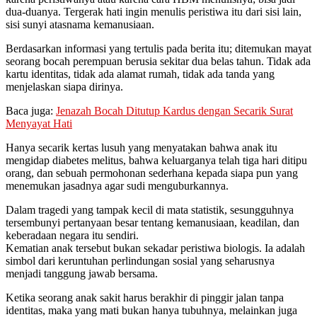
dua-duanya. Tergerak hati ingin menulis peristiwa itu dari sisi lain,
sisi sunyi atasnama kemanusiaan.
Berdasarkan informasi yang tertulis pada berita itu; ditemukan mayat
seorang bocah perempuan berusia sekitar dua belas tahun. Tidak ada
kartu identitas, tidak ada alamat rumah, tidak ada tanda yang
menjelaskan siapa dirinya.
Baca juga:
Jenazah Bocah Ditutup Kardus dengan Secarik Surat
Menyayat Hati
Hanya secarik kertas lusuh yang menyatakan bahwa anak itu
mengidap diabetes melitus, bahwa keluarganya telah tiga hari ditipu
orang, dan sebuah permohonan sederhana kepada siapa pun yang
menemukan jasadnya agar sudi menguburkannya.
Dalam tragedi yang tampak kecil di mata statistik, sesungguhnya
tersembunyi pertanyaan besar tentang kemanusiaan, keadilan, dan
keberadaan negara itu sendiri.
Kematian anak tersebut bukan sekadar peristiwa biologis. Ia adalah
simbol dari keruntuhan perlindungan sosial yang seharusnya
menjadi tanggung jawab bersama.
Ketika seorang anak sakit harus berakhir di pinggir jalan tanpa
identitas, maka yang mati bukan hanya tubuhnya, melainkan juga