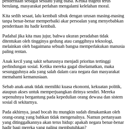
penderitaan sebagai sesuatu yang biasa. Ketika tragedi terus
berulang, masyarakat perlahan mengalami kelelahan moral.
Kita sedih sesaat, lalu kembali sibuk dengan urusan masing-masing
tanpa benar-benar memperbaiki akar persoalan yang menyebabkan
penderitaan itu hadir kembali.
Padahal jika kita mau jujur, bahwa ukuran peradaban tidak
ditentukan oleh tingginya gedung atau canggihnya teknologi,
melainkan oleh bagaimana sebuah bangsa memperlakukan manusia
paling rentan.
Anak kecil yang sakit seharusnya menjadi prioritas tertinggi
perlindungan sosial. Ketika mereka gagal diselamatkan, maka
sesungguhnya ada yang salah dalam cara negara dan masyarakat
memahami kemanusiaan.
Sebab anak-anak tidak memiliki kuasa ekonomi, kekuatan politik,
ataupun akses untuk memperjuangkan dirinya sendiri. Mereka
sepenuhnya bergantung pada kepedulian orang dewasa dan sistem
sosial di sekitarnya.
Pada akhirnya, jasad bocah itu mungkin sudah dimakamkan oleh
orang-orang yang bahkan tidak mengenalnya. Namun pertanyaan
yang ditinggalkannya akan terus hidup: apakah negara benar-benar
hadir bagi mereka yang paling membutuhkan?