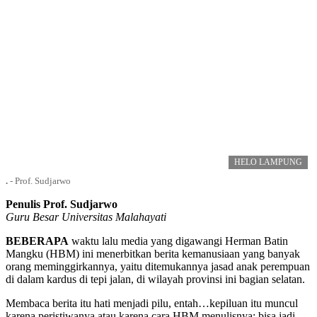
HELO LAMPUNG
.
-
Prof. Sudjarwo
Penulis Prof. Sudjarwo
Guru Besar Universitas Malahayati
BEBERAPA
waktu lalu media yang digawangi Herman Batin
Mangku (HBM) ini menerbitkan berita kemanusiaan yang banyak
orang meminggirkannya, yaitu ditemukannya jasad anak perempuan
di dalam kardus di tepi jalan, di wilayah provinsi ini bagian selatan.
Membaca berita itu hati menjadi pilu, entah…kepiluan itu muncul
karena peristiwanya atau karena cara HBM menulisnya; bisa jadi