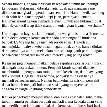
Secara filosofis, negara lahir dari kesepakatan untuk melindungi
kehidupan. Kekuasaan diberikan agar tidak ada manusia yang
dibiarkan menghadapi penderitaan sendirian. Namun ketika seorang
anak sakit harus meninggal di tepi jalan, pertanyaan tentang
legitimasi moral negara menjadi relevan. Untuk apa hukum dibuat
jika rakyat kecil tetap tidak mampu menjangkau layanan kesehatan?
Untuk apa lembaga sosial dibentuk jika warga miskin masih merasa
lebih dekat dengan kematian daripada pertolongan? Untuk apa
banyak LSM yang hanya menjadi residu sosial Tragedi ini
menunjukkan bahwa keberadaan negara tidak cukup hanya diukur
dari banyaknya aturan, melainkan dari seberapa jauh perlindungan
benar-benar dapat dirasakan oleh mereka yang paling rentan.
Kasus ini juga memperlihatkan betapa rapuhnya posisi orang miskin
di tengah masyarakat modern. Penyakit kronis seperti diabetes
membutuhkan pengobatan rutin, kontrol kesehatan, dan biaya yang
tidak sedikit. Bagi keluarga berada, penyakit mungkin hanya
menjadi persoalan medis. Namun bagi keluarga miskin, penyakit
dapat berubah menjadi hukuman sosial yang menyeret seluruh
anggota keluarga ke jurang penderitaan.
Ketika pengobatan menjadi mahal dan akses kesehatan sulit, maka
tubuh manusia perlahan berubah menjadi arena ketidakadilan yang
memperlihatkan jarak antara hak dan kenyataan hidup sehari-hari.