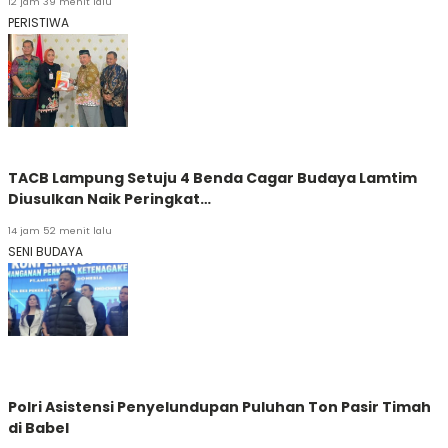
12 jam 39 menit lalu
PERISTIWA
TACB Lampung Setuju 4 Benda Cagar Budaya Lamtim
Diusulkan Naik Peringkat…
14 jam 52 menit lalu
SENI BUDAYA
Polri Asistensi Penyelundupan Puluhan Ton Pasir Timah
di Babel