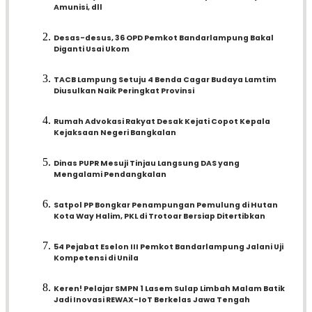
Amunisi, dll
Desas-desus, 36 OPD Pemkot Bandarlampung Bakal
Diganti Usai Ukom
TACB Lampung Setuju 4 Benda Cagar Budaya Lamtim
Diusulkan Naik Peringkat Provinsi
Rumah Advokasi Rakyat Desak Kejati Copot Kepala
Kejaksaan Negeri Bangkalan
Dinas PUPR Mesuji Tinjau Langsung DAS yang
Mengalami Pendangkalan
Satpol PP Bongkar Penampungan Pemulung di Hutan
Kota Way Halim, PKL di Trotoar Bersiap Ditertibkan
54 Pejabat Eselon III Pemkot Bandarlampung Jalani Uji
Kompetensi di Unila
Keren! Pelajar SMPN 1 Lasem Sulap Limbah Malam Batik
Jadi Inovasi REWAX-IoT Berkelas Jawa Tengah