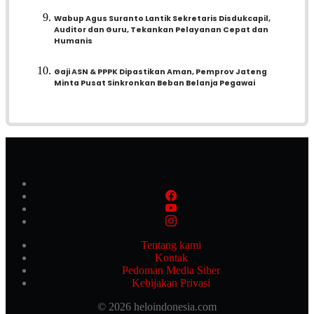
Wabup Agus Suranto Lantik Sekretaris Disdukcapil,
Auditor dan Guru, Tekankan Pelayanan Cepat dan
Humanis
Gaji ASN & PPPK Dipastikan Aman, Pemprov Jateng
Minta Pusat Sinkronkan Beban Belanja Pegawai
Tentang kami
Kontak
Pedoman Media Siber
Kebijakan Privasi
© 2026 heloindonesia.com