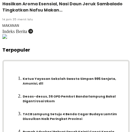
Hasilkan Aroma Esensial, Nasi Daun Jeruk Sambalado
Tingkatkan Nafsu Makan…
14 jam 35 menit lalu
MAKANAN
Indeks Berita
Terpopuler
Ketua Yayasan Sekolah Swasta Simpan 995 Senjata,
Amunisi, dll
Desas-desus, 36 OPD Pemkot Bandarlampung Bakal
Diganti Usai Ukom
TACB Lampung Setuju 4 Benda Cagar Budaya Lamtim
Diusulkan Naik Peringkat Provinsi
Rumah Advokasi Rakyat Desak Kejati Copot Kepala