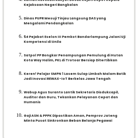
Kejaksaan Negeri Bangkalan
Dinas PUPR Mesuji Tinjau Langsung DAS yang
Mengalami Pendangkalan
54 Pejabat Eselon III Pemkot Bandarlampung Jalani Uji
Kompetensi di Unila
Satpol PP Bongkar Penampungan Pemulung di Hutan
Kota Way Halim, PKL di Trotoar Bersiap Ditertibkan
Keren! Pelajar SMPN 1 Lasem Sulap Limbah Malam Batik
Jadi Inovasi REWAX-IoT Berkelas Jawa Tengah
Wabup Agus Suranto Lantik Sekretaris Disdukcapil,
Auditor dan Guru, Tekankan Pelayanan Cepat dan
Humanis
Gaji ASN & PPPK Dipastikan Aman, Pemprov Jateng
Minta Pusat Sinkronkan Beban Belanja Pegawai