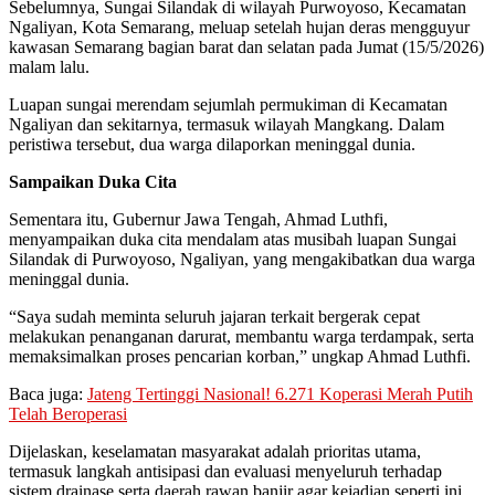
Sebelumnya, Sungai Silandak di wilayah Purwoyoso, Kecamatan
Ngaliyan, Kota Semarang, meluap setelah hujan deras mengguyur
kawasan Semarang bagian barat dan selatan pada Jumat (15/5/2026)
malam lalu.
Luapan sungai merendam sejumlah permukiman di Kecamatan
Ngaliyan dan sekitarnya, termasuk wilayah Mangkang. Dalam
peristiwa tersebut, dua warga dilaporkan meninggal dunia.
Sampaikan Duka Cita
Sementara itu, Gubernur Jawa Tengah, Ahmad Luthfi,
menyampaikan duka cita mendalam atas musibah luapan Sungai
Silandak di Purwoyoso, Ngaliyan, yang mengakibatkan dua warga
meninggal dunia.
“Saya sudah meminta seluruh jajaran terkait bergerak cepat
melakukan penanganan darurat, membantu warga terdampak, serta
memaksimalkan proses pencarian korban,” ungkap Ahmad Luthfi.
Baca juga:
Jateng Tertinggi Nasional! 6.271 Koperasi Merah Putih
Telah Beroperasi
Dijelaskan, keselamatan masyarakat adalah prioritas utama,
termasuk langkah antisipasi dan evaluasi menyeluruh terhadap
sistem drainase serta daerah rawan banjir agar kejadian seperti ini