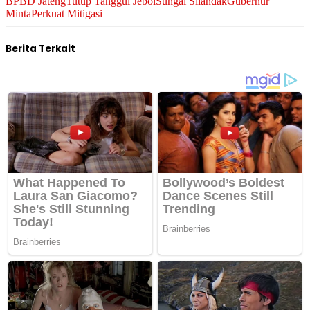
BPBD Jateng
Tutup Tanggul Jebol
Sungai Silandak
Gubernur
Minta
Perkuat Mitigasi
Berita Terkait