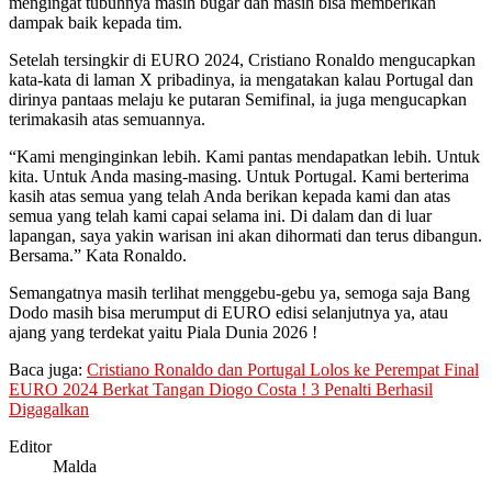
mengingat tubuhnya masih bugar dan masih bisa memberikan
dampak baik kepada tim.
Setelah tersingkir di EURO 2024, Cristiano Ronaldo mengucapkan
kata-kata di laman X pribadinya, ia mengatakan kalau Portugal dan
dirinya pantaas melaju ke putaran Semifinal, ia juga mengucapkan
terimakasih atas semuannya.
“Kami menginginkan lebih. Kami pantas mendapatkan lebih. Untuk
kita. Untuk Anda masing-masing. Untuk Portugal. Kami berterima
kasih atas semua yang telah Anda berikan kepada kami dan atas
semua yang telah kami capai selama ini. Di dalam dan di luar
lapangan, saya yakin warisan ini akan dihormati dan terus dibangun.
Bersama.” Kata Ronaldo.
Semangatnya masih terlihat menggebu-gebu ya, semoga saja Bang
Dodo masih bisa merumput di EURO edisi selanjutnya ya, atau
ajang yang terdekat yaitu Piala Dunia 2026 !
Baca juga:
Cristiano Ronaldo dan Portugal Lolos ke Perempat Final
EURO 2024 Berkat Tangan Diogo Costa ! 3 Penalti Berhasil
Digagalkan
Editor
Malda