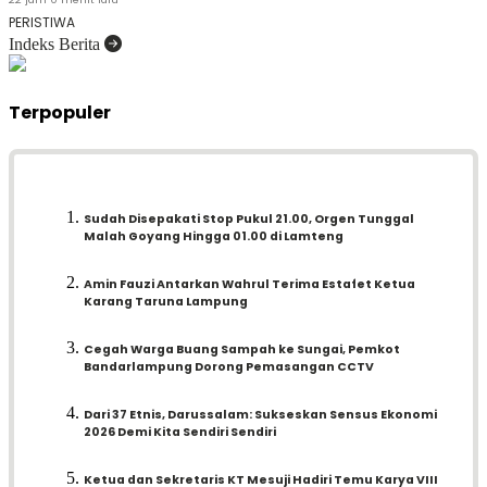
PERISTIWA
Indeks Berita
Terpopuler
Sudah Disepakati Stop Pukul 21.00, Orgen Tunggal
Malah Goyang Hingga 01.00 di Lamteng
Amin Fauzi Antarkan Wahrul Terima Estafet Ketua
Karang Taruna Lampung
Cegah Warga Buang Sampah ke Sungai, Pemkot
Bandarlampung Dorong Pemasangan CCTV
Dari 37 Etnis, Darussalam: Sukseskan Sensus Ekonomi
2026 Demi Kita Sendiri Sendiri
Ketua dan Sekretaris KT Mesuji Hadiri Temu Karya VIII