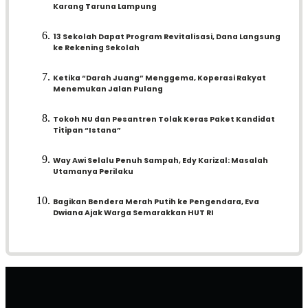
Karang Taruna Lampung
13 Sekolah Dapat Program Revitalisasi, Dana Langsung
ke Rekening Sekolah
Ketika “Darah Juang” Menggema, Koperasi Rakyat
Menemukan Jalan Pulang
Tokoh NU dan Pesantren Tolak Keras Paket Kandidat
Titipan “Istana”
Way Awi Selalu Penuh Sampah, Edy Karizal: Masalah
Utamanya Perilaku
Bagikan Bendera Merah Putih ke Pengendara, Eva
Dwiana Ajak Warga Semarakkan HUT RI