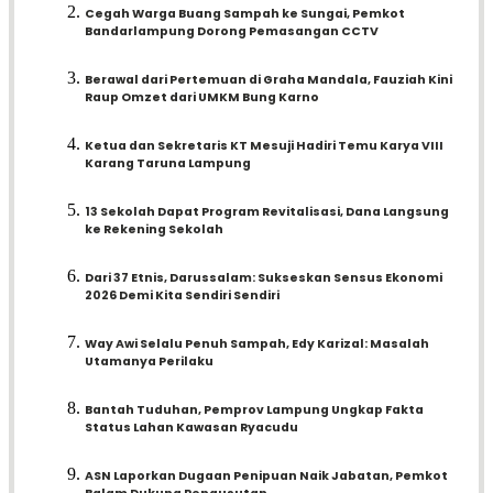
Cegah Warga Buang Sampah ke Sungai, Pemkot
Bandarlampung Dorong Pemasangan CCTV
Berawal dari Pertemuan di Graha Mandala, Fauziah Kini
Raup Omzet dari UMKM Bung Karno
Ketua dan Sekretaris KT Mesuji Hadiri Temu Karya VIII
Karang Taruna Lampung
13 Sekolah Dapat Program Revitalisasi, Dana Langsung
ke Rekening Sekolah
Dari 37 Etnis, Darussalam: Sukseskan Sensus Ekonomi
2026 Demi Kita Sendiri Sendiri
Way Awi Selalu Penuh Sampah, Edy Karizal: Masalah
Utamanya Perilaku
Bantah Tuduhan, Pemprov Lampung Ungkap Fakta
Status Lahan Kawasan Ryacudu
ASN Laporkan Dugaan Penipuan Naik Jabatan, Pemkot