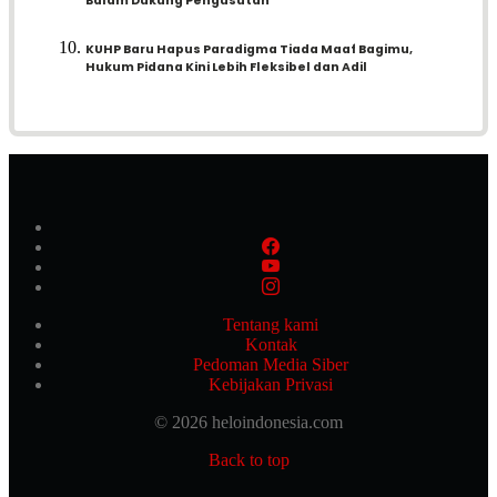
Balam Dukung Pengusutan
KUHP Baru Hapus Paradigma Tiada Maaf Bagimu,
Hukum Pidana Kini Lebih Fleksibel dan Adil
Tentang kami
Kontak
Pedoman Media Siber
Kebijakan Privasi
© 2026 heloindonesia.com
Back to top