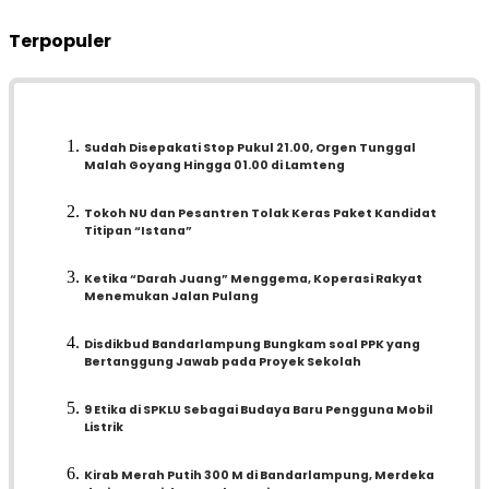
Terpopuler
Sudah Disepakati Stop Pukul 21.00, Orgen Tunggal
Malah Goyang Hingga 01.00 di Lamteng
Tokoh NU dan Pesantren Tolak Keras Paket Kandidat
Titipan “Istana”
Ketika “Darah Juang” Menggema, Koperasi Rakyat
Menemukan Jalan Pulang
Disdikbud Bandarlampung Bungkam soal PPK yang
Bertanggung Jawab pada Proyek Sekolah
9 Etika di SPKLU Sebagai Budaya Baru Pengguna Mobil
Listrik
Kirab Merah Putih 300 M di Bandarlampung, Merdeka