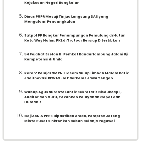
Kejaksaan Negeri Bangkalan
Dinas PUPR Mesuji Tinjau Langsung DAS yang
Mengalami Pendangkalan
Satpol PP Bongkar Penampungan Pemulung di Hutan
Kota Way Halim, PKL di Trotoar Bersiap Ditertibkan
54 Pejabat Eselon III Pemkot Bandarlampung Jalani Uji
Kompetensi di Unila
Keren! Pelajar SMPN 1 Lasem Sulap Limbah Malam Batik
Jadi Inovasi REWAX-IoT Berkelas Jawa Tengah
Wabup Agus Suranto Lantik Sekretaris Disdukcapil,
Auditor dan Guru, Tekankan Pelayanan Cepat dan
Humanis
Gaji ASN & PPPK Dipastikan Aman, Pemprov Jateng
Minta Pusat Sinkronkan Beban Belanja Pegawai