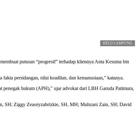
HELO LAMPUNG
embuat putusan “progresif” terhadap kliennya Anta Kesuma bin
akta persidangan, nilai keadilan, dan kemanusiaan," katanya.
rat penegak hukum (APH)," ujar advokat dari LBH Garuda Patimura,
an, SH; Ziggy Zeaoryzabrizkie, SH, MH; Muhzani Zain, SH; David