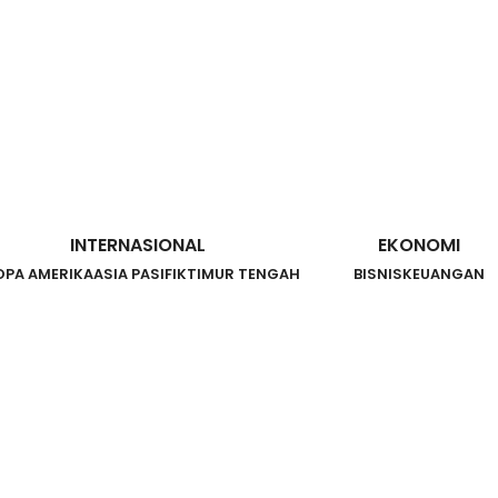
INTERNASIONAL
EKONOMI
OPA AMERIKA
ASIA PASIFIK
TIMUR TENGAH
BISNIS
KEUANGAN