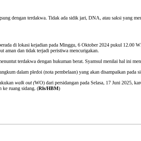
ngsung dengan terdakwa. Tidak ada sidik jari, DNA, atau saksi yang me
ak berada di lokasi kejadian pada Minggu, 6 Oktober 2024 pukul 12.00
ut aman dan tidak terjadi peristiwa mencurigakan.
 menuntut terdakwa dengan hukuman berat. Syamsul menilai hal ini men
ngkum dalam pledoi (nota pembelaan) yang akan disampaikan pada sid
lakukan
walk out (
WO) dari persidangan pada Selasa, 17 Juni 2025, kare
 ke ruang sidang. (
Rls/HBM
)