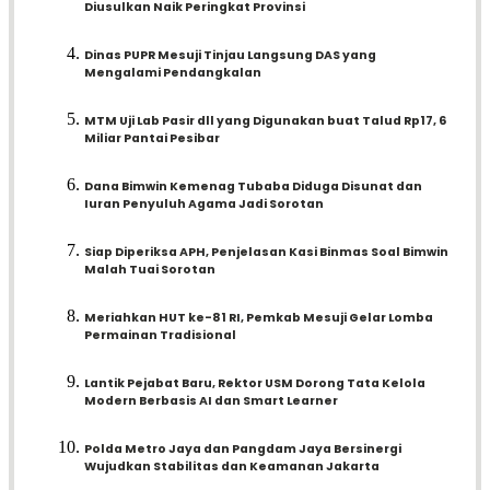
Diusulkan Naik Peringkat Provinsi
Dinas PUPR Mesuji Tinjau Langsung DAS yang
Mengalami Pendangkalan
MTM Uji Lab Pasir dll yang Digunakan buat Talud Rp17, 6
Miliar Pantai Pesibar
Dana Bimwin Kemenag Tubaba Diduga Disunat dan
Iuran Penyuluh Agama Jadi Sorotan
Siap Diperiksa APH, Penjelasan Kasi Binmas Soal Bimwin
Malah Tuai Sorotan
Meriahkan HUT ke-81 RI, Pemkab Mesuji Gelar Lomba
Permainan Tradisional
Lantik Pejabat Baru, Rektor USM Dorong Tata Kelola
Modern Berbasis AI dan Smart Learner
Polda Metro Jaya dan Pangdam Jaya Bersinergi
Wujudkan Stabilitas dan Keamanan Jakarta