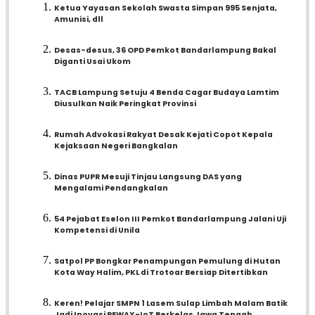
Ketua Yayasan Sekolah Swasta Simpan 995 Senjata,
Amunisi, dll
Desas-desus, 36 OPD Pemkot Bandarlampung Bakal
Diganti Usai Ukom
TACB Lampung Setuju 4 Benda Cagar Budaya Lamtim
Diusulkan Naik Peringkat Provinsi
Rumah Advokasi Rakyat Desak Kejati Copot Kepala
Kejaksaan Negeri Bangkalan
Dinas PUPR Mesuji Tinjau Langsung DAS yang
Mengalami Pendangkalan
54 Pejabat Eselon III Pemkot Bandarlampung Jalani Uji
Kompetensi di Unila
Satpol PP Bongkar Penampungan Pemulung di Hutan
Kota Way Halim, PKL di Trotoar Bersiap Ditertibkan
Keren! Pelajar SMPN 1 Lasem Sulap Limbah Malam Batik
Jadi Inovasi REWAX-IoT Berkelas Jawa Tengah