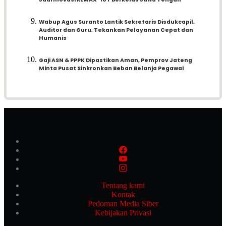
Wabup Agus Suranto Lantik Sekretaris Disdukcapil,
Auditor dan Guru, Tekankan Pelayanan Cepat dan
Humanis
Gaji ASN & PPPK Dipastikan Aman, Pemprov Jateng
Minta Pusat Sinkronkan Beban Belanja Pegawai
Tentang kami
Kontak
Pedoman Media Siber
Kebijakan Privasi