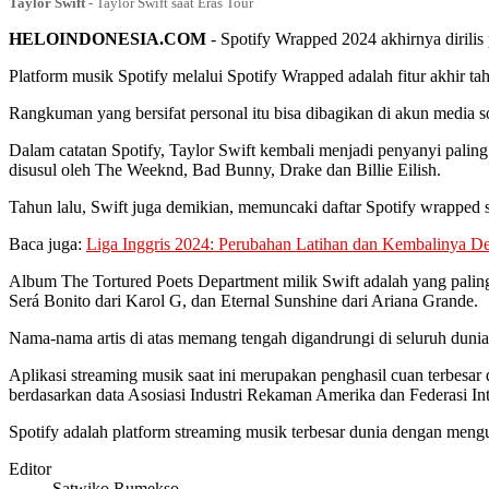
Taylor Swift
-
Taylor Swift saat Eras Tour
HELOINDONESIA.COM
- Spotify Wrapped 2024 akhirnya dirilis
Platform musik Spotify melalui Spotify Wrapped adalah fitur akhir 
Rangkuman yang bersifat personal itu bisa dibagikan di akun media sosi
Dalam catatan Spotify, Taylor Swift kembali menjadi penyanyi paling b
disusul oleh The Weeknd, Bad Bunny, Drake dan Billie Eilish.
Tahun lalu, Swift juga demikian, memuncaki daftar Spotify wrapped se
Baca juga:
Liga Inggris 2024: Perubahan Latihan dan Kembalinya
Album The Tortured Poets Department milik Swift adalah yang paling
Será Bonito dari Karol G, dan Eternal Sunshine dari Ariana Grande.
Nama-nama artis di atas memang tengah digandrungi di seluruh dunia 
Aplikasi streaming musik saat ini merupakan penghasil cuan terbesar 
berdasarkan data Asosiasi Industri Rekaman Amerika dan Federasi Inte
Spotify adalah platform streaming musik terbesar dunia dengan mengua
Editor
Satwiko Rumekso