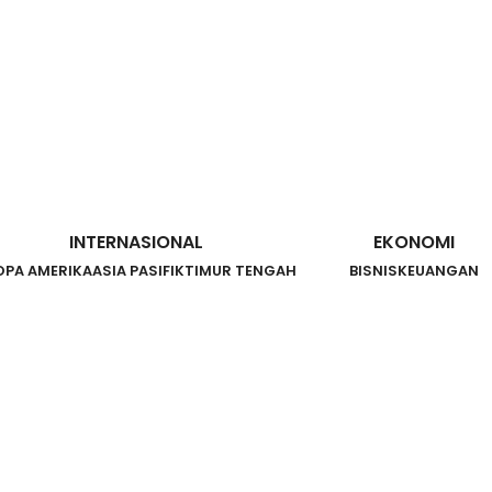
INTERNASIONAL
EKONOMI
OPA AMERIKA
ASIA PASIFIK
TIMUR TENGAH
BISNIS
KEUANGAN