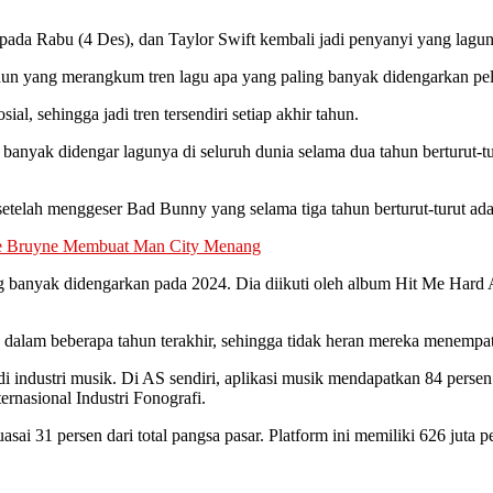
 pada Rabu (4 Des), dan Taylor Swift kembali jadi penyanyi yang lagun
tahun yang merangkum tren lagu apa yang paling banyak didengarkan pe
al, sehingga jadi tren tersendiri setiap akhir tahun.
anyak didengar lagunya di seluruh dunia selama dua tahun berturut-turu
telah menggeser Bad Bunny yang selama tiga tahun berturut-turut ada d
 De Bruyne Membuat Man City Menang
 banyak didengarkan pada 2024. Dia diikuti oleh album Hit Me Hard An
dalam beberapa tahun terakhir, sehingga tidak heran mereka menempati
di industri musik. Di AS sendiri, aplikasi musik mendapatkan 84 persen
rnasional Industri Fonografi.
sai 31 persen dari total pangsa pasar. Platform ini memiliki 626 juta 