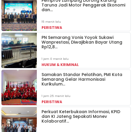
Pemprov Lampung Dorong Karang
Taruna Jadi Motor Penggerak Ekonomi
dan…
15 menit lalu
PERISTIWA
PN Semarang Vonis Yoyok Sukawi
Wanprestasi, Diwajibkan Bayar Utang
Rp12,8…
1 jam 0 menit lalu
HUKUM & KRIMINAL
Samakan Standar Pelatihan, PMI Kota
Semarang Gelar Harmonisasi
Kurikulum…
1 jam 25 menit lalu
PERISTIWA
Perkuat Keterbukaan Informasi, KPID
dan KI Jateng Sepakati Monev
Kolaboratif…