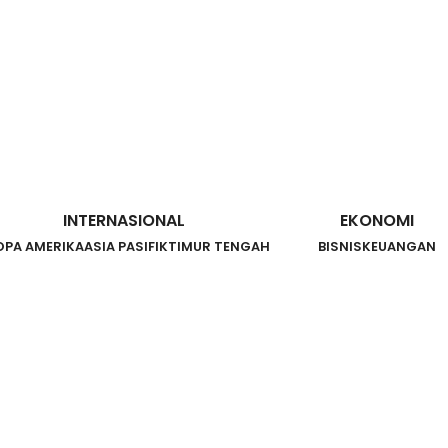
INTERNASIONAL
EKONOMI
OPA AMERIKA
ASIA PASIFIK
TIMUR TENGAH
BISNIS
KEUANGAN