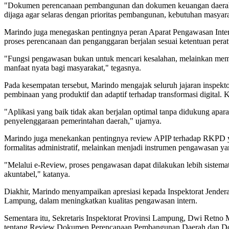
"Dokumen perencanaan pembangunan dan dokumen keuangan daerah m
dijaga agar selaras dengan prioritas pembangunan, kebutuhan masya
Marindo juga menegaskan pentingnya peran Aparat Pengawasan Intern 
proses perencanaan dan penganggaran berjalan sesuai ketentuan perat
"Fungsi pengawasan bukan untuk mencari kesalahan, melainkan memast
manfaat nyata bagi masyarakat," tegasnya.
Pada kesempatan tersebut, Marindo mengajak seluruh jajaran inspekt
pembinaan yang produktif dan adaptif terhadap transformasi digital.
"Aplikasi yang baik tidak akan berjalan optimal tanpa didukung apara
penyelenggaraan pemerintahan daerah," ujarnya.
Marindo juga menekankan pentingnya review APIP terhadap RKPD yang 
formalitas administratif, melainkan menjadi instrumen pengawasan 
"Melalui e-Review, proses pengawasan dapat dilakukan lebih siste
akuntabel," katanya.
Diakhir, Marindo menyampaikan apresiasi kepada Inspektorat Jender
Lampung, dalam meningkatkan kualitas pengawasan intern.
Sementara itu, Sekretaris Inspektorat Provinsi Lampung, Dwi Retno
tentang Review Dokumen Perencanaan Pembangunan Daerah dan D