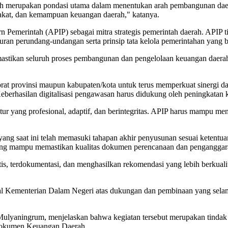
erupakan pondasi utama dalam menentukan arah pembangunan daerah.
rakat, dan kemampuan keuangan daerah," katanya.
Pemerintah (APIP) sebagai mitra strategis pemerintah daerah. APIP t
uran perundang-undangan serta prinsip tata kelola pemerintahan yang b
ikan seluruh proses pembangunan dan pengelolaan keuangan daerah ber
orat provinsi maupun kabupaten/kota untuk terus memperkuat sinergi d
 Keberhasilan digitalisasi pengawasan harus didukung oleh peningkatan
tur yang profesional, adaptif, dan berintegritas. APIP harus mampu men
saat ini telah memasuki tahapan akhir penyusunan sesuai ketentuan r
yang mampu memastikan kualitas dokumen perencanaan dan penganggara
matis, terdokumentasi, dan menghasilkan rekomendasi yang lebih be
al Kementerian Dalam Negeri atas dukungan dan pembinaan yang selama
 Mulyaningrum, menjelaskan bahwa kegiatan tersebut merupakan tindak
okumen Keuangan Daerah.