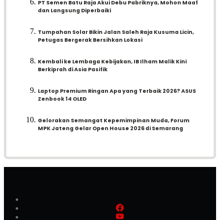
PT Semen Batu Raja Akui Debu Pabriknya, Mohon Maaf
dan Langsung Diperbaiki
Tumpahan Solar Bikin Jalan Saleh Raja Kusuma Licin,
Petugas Bergerak Bersihkan Lokasi
Kembali ke Lembaga Kebijakan, IB Ilham Malik Kini
Berkiprah di Asia Pasifik
Laptop Premium Ringan Apa yang Terbaik 2026? ASUS
Zenbook 14 OLED
Gelorakan Semangat Kepemimpinan Muda, Forum
MPK Jateng Gelar Open House 2026 di Semarang