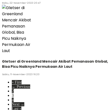
Rabu, 22-November-2023 20:47
Gletser di Greenland Mencair Akibat Pemanasan Global,
Bisa Picu Naiknya Permukaan Air Laut
Sabtu, 11-November-2023 16:20
« First
← Previous
2
3
4
Next →
Last »