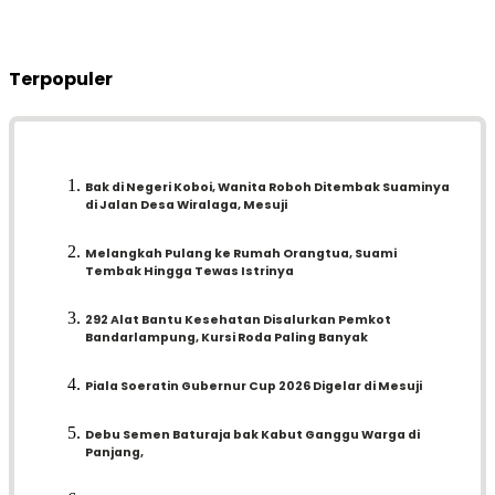
Terpopuler
Bak di Negeri Koboi, Wanita Roboh Ditembak Suaminya
di Jalan Desa Wiralaga, Mesuji
Melangkah Pulang ke Rumah Orangtua, Suami
Tembak Hingga Tewas Istrinya
292 Alat Bantu Kesehatan Disalurkan Pemkot
Bandarlampung, Kursi Roda Paling Banyak
Piala Soeratin Gubernur Cup 2026 Digelar di Mesuji
Debu Semen Baturaja bak Kabut Ganggu Warga di
Panjang,