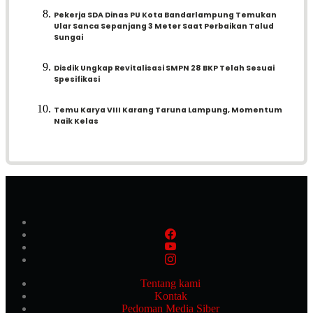
Pekerja SDA Dinas PU Kota Bandarlampung Temukan
Ular Sanca Sepanjang 3 Meter Saat Perbaikan Talud
Sungai
Disdik Ungkap Revitalisasi SMPN 28 BKP Telah Sesuai
Spesifikasi
Temu Karya VIII Karang Taruna Lampung, Momentum
Naik Kelas
Tentang kami
Kontak
Pedoman Media Siber