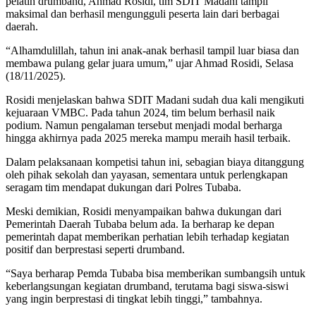
pelatih drumband, Ahmad Rosidi, tim SDIT Madani tampil
maksimal dan berhasil mengungguli peserta lain dari berbagai
daerah.
“Alhamdulillah, tahun ini anak-anak berhasil tampil luar biasa dan
membawa pulang gelar juara umum,” ujar Ahmad Rosidi, Selasa
(18/11/2025).
Rosidi menjelaskan bahwa SDIT Madani sudah dua kali mengikuti
kejuaraan VMBC. Pada tahun 2024, tim belum berhasil naik
podium. Namun pengalaman tersebut menjadi modal berharga
hingga akhirnya pada 2025 mereka mampu meraih hasil terbaik.
Dalam pelaksanaan kompetisi tahun ini, sebagian biaya ditanggung
oleh pihak sekolah dan yayasan, sementara untuk perlengkapan
seragam tim mendapat dukungan dari Polres Tubaba.
Meski demikian, Rosidi menyampaikan bahwa dukungan dari
Pemerintah Daerah Tubaba belum ada. Ia berharap ke depan
pemerintah dapat memberikan perhatian lebih terhadap kegiatan
positif dan berprestasi seperti drumband.
“Saya berharap Pemda Tubaba bisa memberikan sumbangsih untuk
keberlangsungan kegiatan drumband, terutama bagi siswa-siswi
yang ingin berprestasi di tingkat lebih tinggi,” tambahnya.