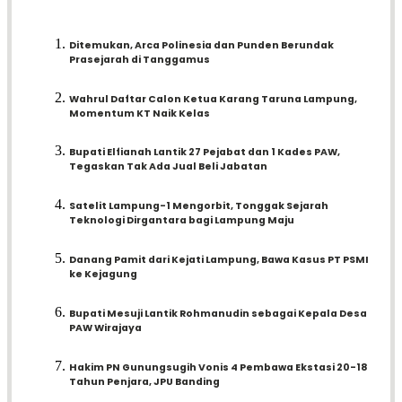
Ditemukan, Arca Polinesia dan Punden Berundak
Prasejarah di Tanggamus
Wahrul Daftar Calon Ketua Karang Taruna Lampung,
Momentum KT Naik Kelas
Bupati Elfianah Lantik 27 Pejabat dan 1 Kades PAW,
Tegaskan Tak Ada Jual Beli Jabatan
Satelit Lampung-1 Mengorbit, Tonggak Sejarah
Teknologi Dirgantara bagi Lampung Maju
Danang Pamit dari Kejati Lampung, Bawa Kasus PT PSMI
ke Kejagung
Bupati Mesuji Lantik Rohmanudin sebagai Kepala Desa
PAW Wirajaya
Hakim PN Gunungsugih Vonis 4 Pembawa Ekstasi 20-18
Tahun Penjara, JPU Banding