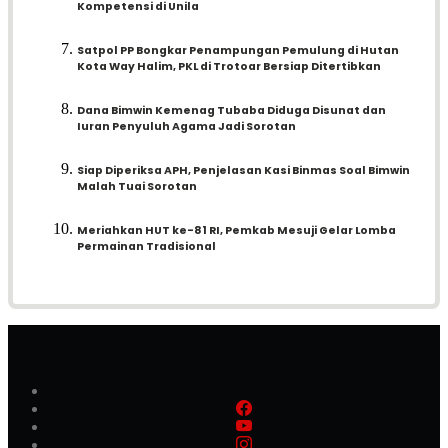
Kompetensi di Unila
Satpol PP Bongkar Penampungan Pemulung di Hutan
Kota Way Halim, PKL di Trotoar Bersiap Ditertibkan
Dana Bimwin Kemenag Tubaba Diduga Disunat dan
Iuran Penyuluh Agama Jadi Sorotan
Siap Diperiksa APH, Penjelasan Kasi Binmas Soal Bimwin
Malah Tuai Sorotan
Meriahkan HUT ke-81 RI, Pemkab Mesuji Gelar Lomba
Permainan Tradisional