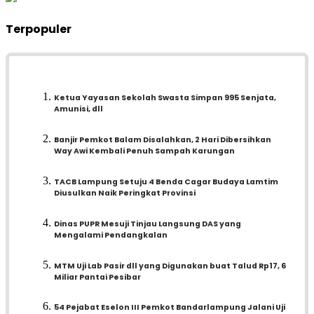
Terpopuler
Ketua Yayasan Sekolah Swasta Simpan 995 Senjata,
Amunisi, dll
Banjir Pemkot Balam Disalahkan, 2 Hari Dibersihkan
Way Awi Kembali Penuh Sampah Karungan
TACB Lampung Setuju 4 Benda Cagar Budaya Lamtim
Diusulkan Naik Peringkat Provinsi
Dinas PUPR Mesuji Tinjau Langsung DAS yang
Mengalami Pendangkalan
MTM Uji Lab Pasir dll yang Digunakan buat Talud Rp17, 6
Miliar Pantai Pesibar
54 Pejabat Eselon III Pemkot Bandarlampung Jalani Uji