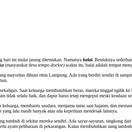
g hari ini mulai jarang ditemukan. Namanya
balai.
Bentuknya sederhana
ka
(masyarakat desa
tempo doeloe)
waktu itu, balai adalah tempat men
ng mayoritas dihuni etnis Lampung. Ada yang berdiri sendiri di sampin
ahun.
kan sekaligus. Saat keluarga membutuhkan beras, mareka tinggal ngilik
sim tidak selalu baik, dan dapur harus tetap mengepul meski keadaan se
an keluarga, membantu saudara, menjamu tamu saat hajatan, dan memast
en yang lalu masih banyak atau ada keperluan mendesak lainnya.
 tumbuh di sekitar mereka sendiri. Ada sayur-sayuran, singkong dari l
rta ayam peliharaan di pekarangan. Kalau membutuhkan uang tambahan, 