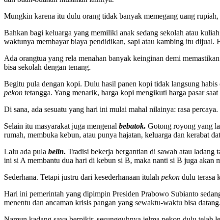
Mungkin karena itu dulu orang tidak banyak memegang uang rupiah, ap
Bahkan bagi keluarga yang memiliki anak sedang sekolah atau kuliah 
waktunya membayar biaya pendidikan, sapi atau kambing itu dijual. 
Ada orangtua yang rela menahan banyak keinginan demi memastikan t
bisa sekolah dengan tenang.
Begitu pula dengan kopi. Dulu hasil panen kopi tidak langsung habis
pekon
tetangga. Yang menarik, harga kopi mengikuti harga pasar saat 
Di sana, ada sesuatu yang hari ini mulai mahal nilainya: rasa perca
Selain itu masyarakat juga mengenal
bebatok.
Gotong royong yang lah
rumah, membuka kebun, atau punya hajatan, keluarga dan kerabat dat
Lalu ada pula
belin.
Tradisi bekerja bergantian di sawah atau ladang t
ini si A membantu dua hari di kebun si B, maka nanti si B juga akan 
Sederhana. Tetapi justru dari kesederhanaan itulah
pekon
dulu terasa k
Hari ini pemerintah yang dipimpin Presiden Prabowo Subianto seda
menentu dan ancaman krisis pangan yang sewaktu-waktu bisa datang
Namun kadang saya berpikir, sesungguhnya jelma pekon dulu telah leb