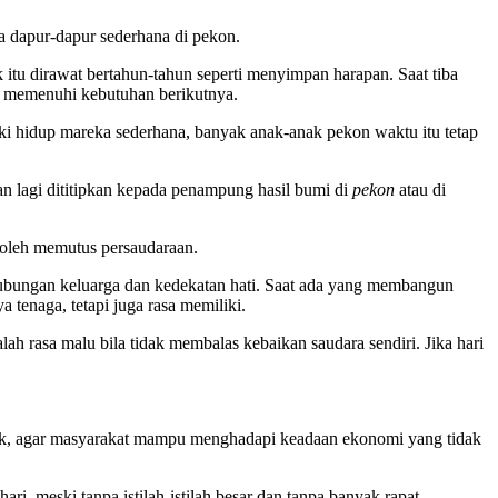
ga dapur-dapur sederhana di pekon.
itu dirawat bertahun-tahun seperti menyimpan harapan. Saat tiba
uk memenuhi kebutuhan berikutnya.
i hidup mareka sederhana, banyak anak-anak pekon waktu itu tetap
an lagi dititipkan kepada penampung hasil bumi di
pekon
atau di
 boleh memutus persaudaraan.
 hubungan keluarga dan kedekatan hati. Saat ada yang membangun
tenaga, tetapi juga rasa memiliki.
ah rasa malu bila tidak membalas kebaikan saudara sendiri. Jika hari
aik, agar masyarakat mampu menghadapi keadaan ekonomi yang tidak
, meski tanpa istilah-istilah besar dan tanpa banyak rapat.