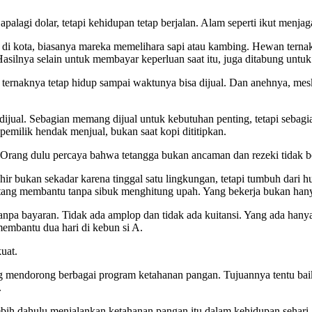
alagi dolar, tetapi kehidupan tetap berjalan. Alam seperti ikut menja
di kota, biasanya mareka memelihara sapi atau kambing. Hewan ternak 
Hasilnya selain untuk membayar keperluan saat itu, juga ditabung unt
ernaknya tetap hidup sampai waktunya bisa dijual. Dan anehnya, mesk
 dijual. Sebagian memang dijual untuk kebutuhan penting, tetapi sebagi
pemilik hendak menjual, bukan saat kopi dititipkan.
ya. Orang dulu percaya bahwa tetangga bukan ancaman dan rezeki tidak
ir bukan sekadar karena tinggal satu lingkungan, tetapi tumbuh dari
ang membantu tanpa sibuk menghitung upah. Yang bekerja bukan hanya 
anpa bayaran. Tidak ada amplop dan tidak ada kuitansi. Yang ada hanyal
membantu dua hari di kebun si A.
uat.
ng mendorong berbagai program ketahanan pangan. Tujuannya tentu b
.
ih dahulu menjalankan ketahanan pangan itu dalam kehidupan sehari-hari