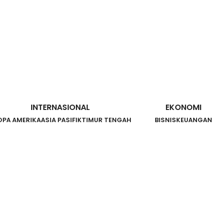
INTERNASIONAL
EKONOMI
OPA AMERIKA
ASIA PASIFIK
TIMUR TENGAH
BISNIS
KEUANGAN