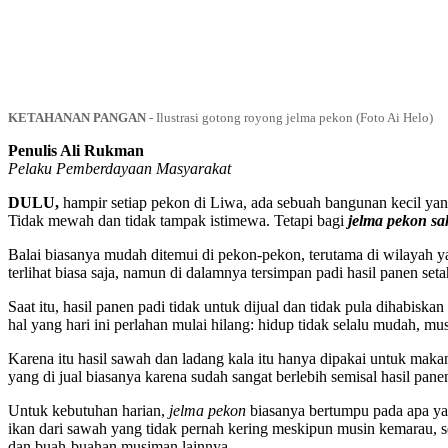
KETAHANAN PANGAN
-
Ilustrasi gotong royong jelma pekon (Foto Ai Helo)
Penulis Ali Rukman
Pelaku Pemberdayaan Masyarakat
DULU,
hampir setiap pekon di Liwa, ada sebuah bangunan kecil yan
Tidak mewah dan tidak tampak istimewa. Tetapi bagi
jelma pekon sa
Balai biasanya mudah ditemui di pekon-pekon, terutama di wilayah ya
terlihat biasa saja, namun di dalamnya tersimpan padi hasil panen set
Saat itu, hasil panen padi tidak untuk dijual dan tidak pula dihabis
hal yang hari ini perlahan mulai hilang: hidup tidak selalu mudah, mu
Karena itu hasil sawah dan ladang kala itu hanya dipakai untuk mak
yang di jual biasanya karena sudah sangat berlebih semisal hasil pan
Untuk kebutuhan harian,
jelma pekon
biasanya bertumpu pada apa yang
ikan dari sawah yang tidak pernah kering meskipun musin kemarau, se
dan buah-buahan musiman lainnya.