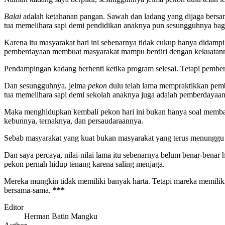
Balai
adalah ketahanan pangan. Sawah dan ladang yang dijaga bersam
tua memelihara sapi demi pendidikan anaknya pun sesungguhnya bagi
Karena itu masyarakat hari ini sebenarnya tidak cukup hanya didam
pemberdayaan membuat masyarakat mampu berdiri dengan kekuatanny
Pendampingan kadang berhenti ketika program selesai. Tetapi pembe
Dan sesungguhnya, jelma
pekon
dulu telah lama mempraktikkan pemb
tua memelihara sapi demi sekolah anaknya juga adalah pemberdaya
Maka menghidupkan kembali pekon hari ini bukan hanya soal memban
kebunnya, ternaknya, dan persaudaraannya.
Sebab masyarakat yang kuat bukan masyarakat yang terus menunggu b
Dan saya percaya, nilai-nilai lama itu sebenarnya belum benar-benar
pekon pernah hidup tenang karena saling menjaga.
Mereka mungkin tidak memiliki banyak harta. Tetapi mareka memiliki s
bersama-sama.
***
Editor
Herman Batin Mangku