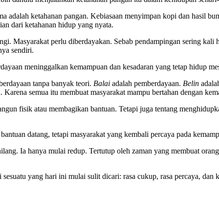
a adalah ketahanan pangan. Kebiasaan menyimpan kopi dan hasil bumi
an dari ketahanan hidup yang nyata.
pingi. Masyarakat perlu diberdayakan. Sebab pendampingan sering kal
a sendiri.
rdayaan meninggalkan kemampuan dan kesadaran yang tetap hidup meski
erdayaan tanpa banyak teori.
Balai
adalah pemberdayaan.
Belin
adala
an. Karena semua itu membuat masyarakat mampu bertahan dengan kem
gun fisik atau membagikan bantuan. Tetapi juga tentang menghidupkan
antuan datang, tetapi masyarakat yang kembali percaya pada kemampu
 hilang. Ia hanya mulai redup. Tertutup oleh zaman yang membuat orang
esuatu yang hari ini mulai sulit dicari: rasa cukup, rasa percaya, dan 