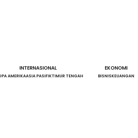
INTERNASIONAL
EKONOMI
OPA AMERIKA
ASIA PASIFIK
TIMUR TENGAH
BISNIS
KEUANGAN