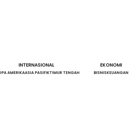
INTERNASIONAL
EKONOMI
OPA AMERIKA
ASIA PASIFIK
TIMUR TENGAH
BISNIS
KEUANGAN