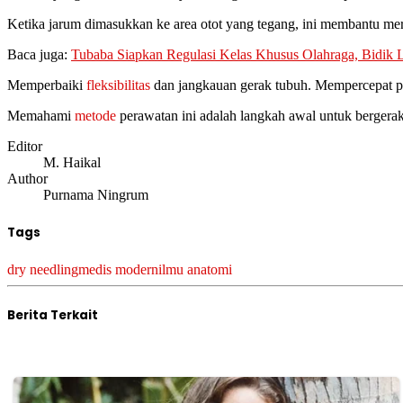
Ketika jarum dimasukkan ke area otot yang tegang, ini membantu mered
Baca juga:
Tubaba Siapkan Regulasi Kelas Khusus Olahraga, Bidik L
Memperbaiki
fleksibilitas
dan jangkauan gerak tubuh. Mempercepat p
Memahami
metode
perawatan ini adalah langkah awal untuk bergerak 
Editor
M. Haikal
Author
Purnama Ningrum
Tags
dry needling
medis modern
ilmu anatomi
Berita Terkait