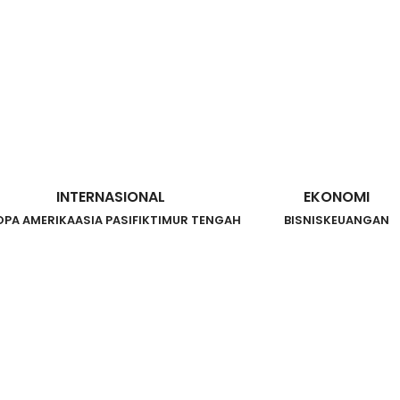
INTERNASIONAL
EKONOMI
OPA AMERIKA
ASIA PASIFIK
TIMUR TENGAH
BISNIS
KEUANGAN