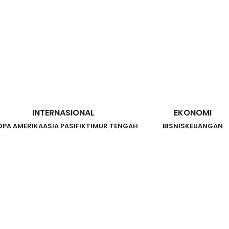
INTERNASIONAL
EKONOMI
OPA AMERIKA
ASIA PASIFIK
TIMUR TENGAH
BISNIS
KEUANGAN