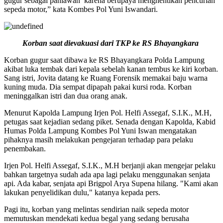
gugur sebagai pahlawan karena berupaya menghentikan pencurian
sepeda motor,” kata Kombes Pol Yuni Iswandari.
Korban saat dievakuasi dari TKP ke RS Bhayangkara
Korban gugur saat dibawa ke RS Bhayangkara Polda Lampung
akibat luka tembak dari kepala sebelah kanan tembus ke kiri korban.
Sang istri, Jovita datang ke Ruang Forensik memakai baju warna
kuning muda. Dia sempat dipapah pakai kursi roda. Korban
meninggalkan istri dan dua orang anak.
Menurut Kapolda Lampung Irjen Pol. Helfi Assegaf, S.I.K., M.H,
petugas saat kejadian sedang piket. Senada dengan Kapolda, Kabid
Humas Polda Lampung Kombes Pol Yuni Iswan mengatakan
pihaknya masih melakukan pengejaran terhadap para pelaku
penembakan.
Irjen Pol. Helfi Assegaf, S.I.K., M.H berjanji akan mengejar pelaku
bahkan targetnya sudah ada apa lagi pelaku menggunakan senjata
api. Ada kabar, senjata api Brigpol Arya Supena hilang. "Kami akan
lakukan penyelidikan dulu," katanya kepada pers.
Pagi itu, korban yang melintas sendirian naik sepeda motor
memutuskan mendekati kedua begal yang sedang berusaha