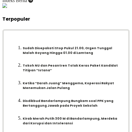
Indeks Berita
Terpopuler
Sudah Disepakati Stop Pukul 21.00, Orgen Tunggal
Malah Goyang Hingga 01.00 di Lamteng
Tokoh NU dan Pesantren Tolak Keras Paket Kandidat
Titipan “Istana”
Ketika “Darah Juang” Menggema, Koperasi Rakyat
Menemukan Jalan Pulang
Disdikbud Bandarlampung Bungkam soal PPK yang
Bertanggung Jawab pada Proyek Sekolah
Kirab Merah Putih 300 M di Bandarlampung, Merdeka
dari Korupsi dan Intoleransi