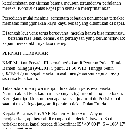
keterlambatan pengiriman barang maupun tertundanya perjalanan
mereka. Kondisi di atas kapal pun semakin memprihatinkan.
Persediaan mulai menipis, sementara sebagian penumpang terpaksa
memasak menggunakan kayu-kayu bekas yang ditemukan di kapal.
Di tengah laut yang terus bergoyang, mereka hanya bisa menunggu
— bersama rasa lelah, cemas, dan pertanyaan yang belum terjawab:
kapan mereka akhirnya bisa menepi.
PERNAH TERBAKAR
KMP Mutiara Persada III pernah terbakar di Perairan Pulau Tunda,
Banten, Minggu (9/4/2017), pukul 21.50 WIB. Hingga Senin
(10/4/2017) ini kapal tersebut masih mengeluarkan kepulan asap
sisa-sisa kebakaran.
Tidak ada korban jiwa maupun luka dalam peristiwa tersebut.
Namun akibat kebakaran ini, sebanyak tiga mobil hangus terbakar.
Kerugian diperkirakan mencapai ratusan juta rupiah. Posisi kapal
saat ini masih lego jangkar di perairan dekat Pulau Tunda.
Kepala Basarnas Pos SAR Banten Hairoe Amir Abyan
menjelaskan, api berasal di ruangan dua deck C bawah. Saat
terbakar posisi kapal berada di koordinat 05° 49′ 004″ S – 106° 17′