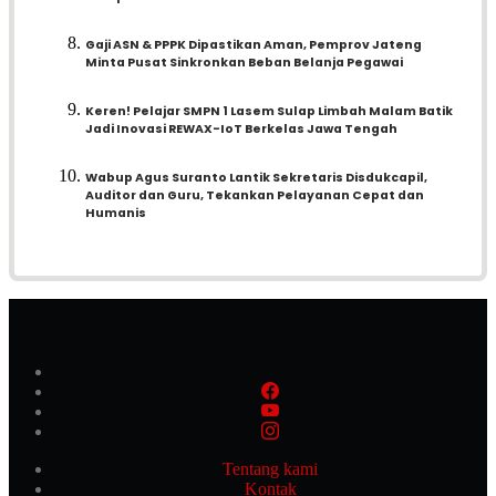
Gaji ASN & PPPK Dipastikan Aman, Pemprov Jateng
Minta Pusat Sinkronkan Beban Belanja Pegawai
Keren! Pelajar SMPN 1 Lasem Sulap Limbah Malam Batik
Jadi Inovasi REWAX-IoT Berkelas Jawa Tengah
Wabup Agus Suranto Lantik Sekretaris Disdukcapil,
Auditor dan Guru, Tekankan Pelayanan Cepat dan
Humanis
Tentang kami
Kontak