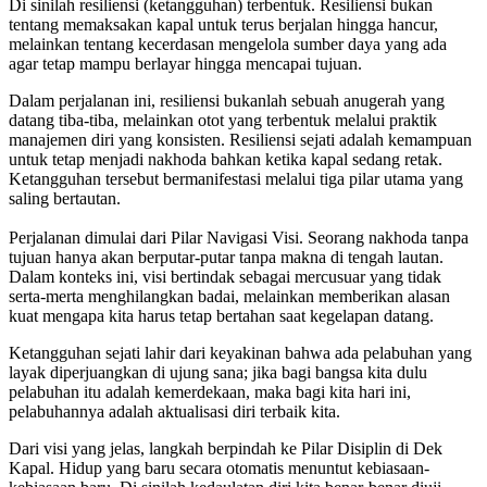
Di sinilah resiliensi (ketangguhan) terbentuk. Resiliensi bukan
tentang memaksakan kapal untuk terus berjalan hingga hancur,
melainkan tentang kecerdasan mengelola sumber daya yang ada
agar tetap mampu berlayar hingga mencapai tujuan.
Dalam perjalanan ini, resiliensi bukanlah sebuah anugerah yang
datang tiba-tiba, melainkan otot yang terbentuk melalui praktik
manajemen diri yang konsisten. Resiliensi sejati adalah kemampuan
untuk tetap menjadi nakhoda bahkan ketika kapal sedang retak.
Ketangguhan tersebut bermanifestasi melalui tiga pilar utama yang
saling bertautan.
Perjalanan dimulai dari Pilar Navigasi Visi. Seorang nakhoda tanpa
tujuan hanya akan berputar-putar tanpa makna di tengah lautan.
Dalam konteks ini, visi bertindak sebagai mercusuar yang tidak
serta-merta menghilangkan badai, melainkan memberikan alasan
kuat mengapa kita harus tetap bertahan saat kegelapan datang.
Ketangguhan sejati lahir dari keyakinan bahwa ada pelabuhan yang
layak diperjuangkan di ujung sana; jika bagi bangsa kita dulu
pelabuhan itu adalah kemerdekaan, maka bagi kita hari ini,
pelabuhannya adalah aktualisasi diri terbaik kita.
Dari visi yang jelas, langkah berpindah ke Pilar Disiplin di Dek
Kapal. Hidup yang baru secara otomatis menuntut kebiasaan-