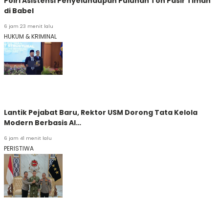
Polri Asistensi Penyelundupan Puluhan Ton Pasir Timah
di Babel
6 jam 23 menit lalu
HUKUM & KRIMINAL
Lantik Pejabat Baru, Rektor USM Dorong Tata Kelola
Modern Berbasis AI…
6 jam 41 menit lalu
PERISTIWA