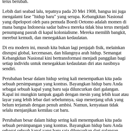
terus berubah.
Lebih dari seabad lalu, tepatnya pada 20 Mei 1908, bangsa ini juga
mengalami fase "hidup baru" yang serupa. Kebangkitan Nasional
yang dipelopori oleh para pemuda Boedi Oetomo adalah momen di
mana bangsa Indonesia sadar bahwa mereka tidak bisa terus menjadi
penumpang pasrah di kapal kolonialisme. Mereka memilih bangkit,
merebut kemudi, dan menegakkan kedaulatan.
Di era modern ini, musuh kita bukan lagi penjajah fisik, melainkan
disrupsi global, kecemasan, dan hilangnya arah hidup. Semangat
Kebangkitan Nasional kini bertransformasi menjadi panggilan bagi
setiap individu untuk menegakkan kedaulatan diri atas nasibnya
sendiri.
Perubahan besar dalam hidup sering kali menempatkan kita pada
sebuah persimpangan yang kontras. Bayangkan hidup baru Anda
sebagai sebuah kapal yang baru saja diluncurkan dari galangan.
Kapal ini mungkin tampak gagah dengan mesin yang lebih kuat atau
layar yang lebih lebar dari sebelumnya, siap menerjang ufuk yang
belum terjamah dengan penuh ambisi. Namun, kenyataan tidak
selalu menjanjikan kemilau cat baru.
Perubahan besar dalam hidup sering kali menempatkan kita pada
sebuah persimpangan yang kontras. Bayangkan hidup baru Anda
sebagai sebuah kapal yang baru saja diluncurkan dari galangan.