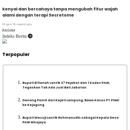
kenyal dan bercahaya tanpa mengubah fitur wajah
alami dengan terapi Secretome
10 jam 16 menit lalu
RAGAM
Indeks Berita
Terpopuler
Bupati Elfianah Lantik 27 Pejabat dan 1 Kades PAW,
Tegaskan Tak Ada Jual Beli Jabatan
Danang Pamit dari Kejati Lampung, Bawa Kasus PT PSMI
ke Kejagung
Bupati Mesuji Lantik Rohmanudin sebagai Kepala Desa
PAW Wirajaya