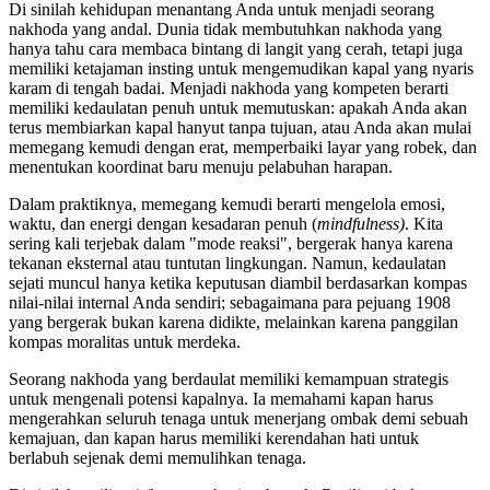
Di sinilah kehidupan menantang Anda untuk menjadi seorang
nakhoda yang andal. Dunia tidak membutuhkan nakhoda yang
hanya tahu cara membaca bintang di langit yang cerah, tetapi juga
memiliki ketajaman insting untuk mengemudikan kapal yang nyaris
karam di tengah badai. Menjadi nakhoda yang kompeten berarti
memiliki kedaulatan penuh untuk memutuskan: apakah Anda akan
terus membiarkan kapal hanyut tanpa tujuan, atau Anda akan mulai
memegang kemudi dengan erat, memperbaiki layar yang robek, dan
menentukan koordinat baru menuju pelabuhan harapan.
Dalam praktiknya, memegang kemudi berarti mengelola emosi,
waktu, dan energi dengan kesadaran penuh (
mindfulness)
. Kita
sering kali terjebak dalam "mode reaksi", bergerak hanya karena
tekanan eksternal atau tuntutan lingkungan. Namun, kedaulatan
sejati muncul hanya ketika keputusan diambil berdasarkan kompas
nilai-nilai internal Anda sendiri; sebagaimana para pejuang 1908
yang bergerak bukan karena didikte, melainkan karena panggilan
kompas moralitas untuk merdeka.
Seorang nakhoda yang berdaulat memiliki kemampuan strategis
untuk mengenali potensi kapalnya. Ia memahami kapan harus
mengerahkan seluruh tenaga untuk menerjang ombak demi sebuah
kemajuan, dan kapan harus memiliki kerendahan hati untuk
berlabuh sejenak demi memulihkan tenaga.