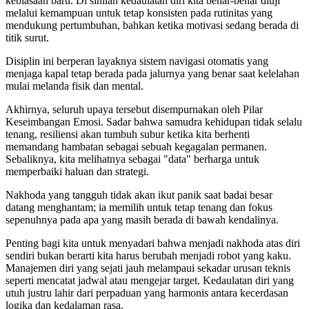
kebiasaan baru. Di sinilah kedaulatan diri kita benar-benar diuji
melalui kemampuan untuk tetap konsisten pada rutinitas yang
mendukung pertumbuhan, bahkan ketika motivasi sedang berada di
titik surut.
Disiplin ini berperan layaknya sistem navigasi otomatis yang
menjaga kapal tetap berada pada jalurnya yang benar saat kelelahan
mulai melanda fisik dan mental.
Akhirnya, seluruh upaya tersebut disempurnakan oleh Pilar
Keseimbangan Emosi. Sadar bahwa samudra kehidupan tidak selalu
tenang, resiliensi akan tumbuh subur ketika kita berhenti
memandang hambatan sebagai sebuah kegagalan permanen.
Sebaliknya, kita melihatnya sebagai "data" berharga untuk
memperbaiki haluan dan strategi.
Nakhoda yang tangguh tidak akan ikut panik saat badai besar
datang menghantam; ia memilih untuk tetap tenang dan fokus
sepenuhnya pada apa yang masih berada di bawah kendalinya.
Penting bagi kita untuk menyadari bahwa menjadi nakhoda atas diri
sendiri bukan berarti kita harus berubah menjadi robot yang kaku.
Manajemen diri yang sejati jauh melampaui sekadar urusan teknis
seperti mencatat jadwal atau mengejar target. Kedaulatan diri yang
utuh justru lahir dari perpaduan yang harmonis antara kecerdasan
logika dan kedalaman rasa.